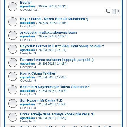
Esprisi
egeerdem
«
30 Kas 2018 [ 14:32 ]
Cevaplar:
11
1
2
Beyaz Futbol - Marek Hamsik Muhabbeti :)
egeerdem
«
26 Kas 2018 [ 14:59 ]
Cevaplar:
1
arkadaşlar mutlaka izlemeniz lazım
egeerdem
«
26 Kas 2018 [ 14:57 ]
Cevaplar:
1
Hayrettin Ferrari ile Kız tavladı. Peki sonuç ne oldu ?
egeerdem
«
26 Eki 2018 [ 14:18 ]
Cevaplar:
3
Patrona kızınca arabasını kepçeyle parçaldı :)
egeerdem
«
26 Eki 2018 [ 14:16 ]
Cevaplar:
3
Komik Çıkma Teklifleri
egeerdem
«
21 Eyl 2018 [ 17:01 ]
Cevaplar:
9
Kaleminizi Kaybetmeyin Yoksa Ölürsünüz !
egeerdem
«
21 Eyl 2018 [ 16:59 ]
Cevaplar:
3
Son Kararın Mı Kanka ? :D
egeerdem
«
21 Eyl 2018 [ 16:58 ]
Cevaplar:
5
Erkek erkeğe dans etmeye köpek bile karşı :D
egeerdem
«
06 Eyl 2018 [ 10:54 ]
Cevaplar:
1