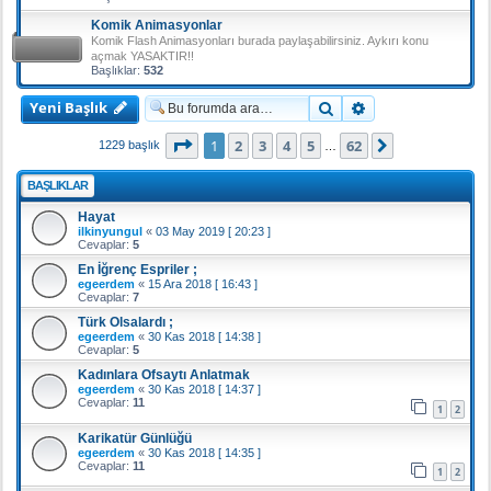
Komik Animasyonlar
Komik Flash Animasyonları burada paylaşabilirsiniz. Aykırı konu
açmak YASAKTIR!!
Başlıklar:
532
Yeni Başlık
Ara
Gelişmiş arama
1
. sayfa (Toplam
62
sayfa)
1
2
3
4
5
62
Sonraki
1229 başlık
…
BAŞLIKLAR
Hayat
ilkinyungul
«
03 May 2019 [ 20:23 ]
Cevaplar:
5
En İğrenç Espriler ;
egeerdem
«
15 Ara 2018 [ 16:43 ]
Cevaplar:
7
Türk Olsalardı ;
egeerdem
«
30 Kas 2018 [ 14:38 ]
Cevaplar:
5
Kadınlara Ofsaytı Anlatmak
egeerdem
«
30 Kas 2018 [ 14:37 ]
Cevaplar:
11
1
2
Karikatür Günlüğü
egeerdem
«
30 Kas 2018 [ 14:35 ]
Cevaplar:
11
1
2