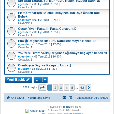
Sırt Üstü Yatarak Süt içen Yavru Köpek Yüzüyor Sanki :D
egeerdem
«
06 Eyl 2018 [ 10:53 ]
Cevaplar:
1
Plates Yaparken Balonu Patlayınca Tüh Diye Üzülen Tatlı
Bebek
egeerdem
«
06 Eyl 2018 [ 10:52 ]
Cevaplar:
1
Çocuk Yiyen Pasta !!! Pasta Canavarı :D
egeerdem
«
06 Eyl 2018 [ 10:51 ]
Cevaplar:
1
Emziği Değişince Bir Türlü Kabullenemeyen Bebek :D
egeerdem
«
18 Tem 2018 [ 17:05 ]
Cevaplar:
1
Yok Yere Gittin! Şarkıyı duyunca ağlamaya başlayan bebek :D
egeerdem
«
03 Tem 2018 [ 16:43 ]
Cevaplar:
1
Cümbüşçü Dayı ve Kaygısız Amca :)
musti10
«
18 Eki 2016 [ 17:27 ]
Cevaplar:
1
Yeni Başlık
1
. sayfa (Toplam
62
sayfa)
1
2
3
4
5
62
Sonraki
1229 başlık
…
Ana sayfa
Forum ana sayfa
Tüm zamanlar
UTC+03:00
Powered by
phpBB
® Forum
Software © phpBB Limited
Türkçe çeviri:
phpBB Türkiye
&