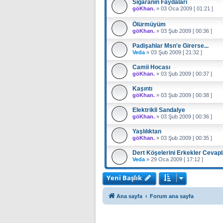
Sigaranın Faydaları
göKhan.
»
03 Oca 2009 [ 01:21 ]
Ölürmüyüm
göKhan.
»
03 Şub 2009 [ 00:36 ]
Padişahlar Msn'e Girerse...
Veda
»
03 Şub 2009 [ 21:32 ]
Camii Hocası
göKhan.
»
03 Şub 2009 [ 00:37 ]
Kaşıntı
göKhan.
»
03 Şub 2009 [ 00:38 ]
Elektrikli Sandalye
göKhan.
»
03 Şub 2009 [ 00:36 ]
Yaşlılıktan
göKhan.
»
03 Şub 2009 [ 00:35 ]
Dert Köşelerini Erkekler Cevap
Veda
»
29 Oca 2009 [ 17:12 ]
Yeni Başlık
Ana sayfa
Forum ana sayfa