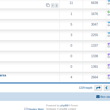
V
11
6639
04
1
2
G
1
1676
04
V
5
3047
04
V
3
2255
03
g
0
1337
03
g
0
1338
03
g
0
1391
03
larsa
g
4
2664
02
17
. s
1229 başlık
Bize ula
Powered by
phpBB
® Forum
Software © phpBB Limited