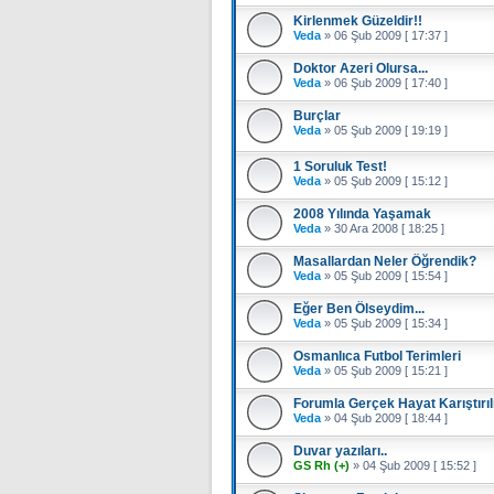
Kirlenmek Güzeldir!!
Veda
»
06 Şub 2009 [ 17:37 ]
Doktor Azeri Olursa...
Veda
»
06 Şub 2009 [ 17:40 ]
Burçlar
Veda
»
05 Şub 2009 [ 19:19 ]
1 Soruluk Test!
Veda
»
05 Şub 2009 [ 15:12 ]
2008 Yılında Yaşamak
Veda
»
30 Ara 2008 [ 18:25 ]
Masallardan Neler Öğrendik?
Veda
»
05 Şub 2009 [ 15:54 ]
Eğer Ben Ölseydim...
Veda
»
05 Şub 2009 [ 15:34 ]
Osmanlıca Futbol Terimleri
Veda
»
05 Şub 2009 [ 15:21 ]
Forumla Gerçek Hayat Karıştırılı
Veda
»
04 Şub 2009 [ 18:44 ]
Duvar yazıları..
GS Rh (+)
»
04 Şub 2009 [ 15:52 ]