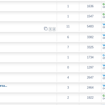
G
1
1636
06
G
1
1547
06
V
11
5483
06
1
2
V
6
3382
06
V
7
3325
05
G
1
1734
05
V
0
1297
05
V
4
2647
05
rsa...
V
3
2464
04
G
2
1922
04