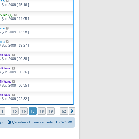
eda
 Şub 2009 [ 15:16 ]
S Rh (+)
 Şub 2009 [ 14:05 ]
eda
 Şub 2009 [ 13:58 ]
eda
 Şub 2009 [ 19:27 ]
öKhan.
 Şub 2009 [ 00:38 ]
öKhan.
 Şub 2009 [ 00:36 ]
öKhan.
 Şub 2009 [ 00:35 ]
öKhan.
 Şub 2009 [ 22:32 ]
ayfa (Toplam
62
sayfa)
1
15
16
17
18
19
62
Önceki
Sonraki
…
…
şın
Çerezleri sil
Tüm zamanlar
UTC+03:00