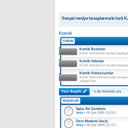
Sosyal medya hesaplarınızla hızlı 
Komik
FORUM
Komik Resimler
Komik resimlerinizi burada paylaşa
Komik Videolar
Komik videolarınızı burada paylaşa
Komik Animasyonlar
Komik Flash Animasyonları burada p
YASAKTIR!!
Yeni Başlık
BAŞLIKLAR
İlginç Bir Denklem
Veda
»
05 Şub 2009 [ 15:26 ]
Ders Moduna Geçiş
Veda
»
06 Şub 2009 [ 21:37 ]