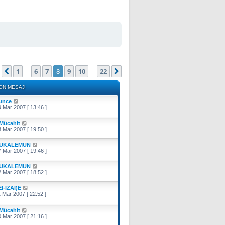
. sayfa (Toplam
22
sayfa)
1
6
7
8
9
10
22
Önceki
Sonraki
…
…
ON MESAJ
unce
 Mar 2007 [ 13:46 ]
Mücahit
 Mar 2007 [ 19:50 ]
UKALEMUN
 Mar 2007 [ 19:46 ]
UKALEMUN
 Mar 2007 [ 18:52 ]
EI-IZAI)E
 Mar 2007 [ 22:52 ]
Mücahit
 Mar 2007 [ 21:16 ]