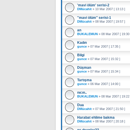
'mavi ölüm' serisi-2
DMücahit
»
10 Mar 2007 [ 13:13 ]
''mavi ölüm'' serisi-1
DMücahit
»
08 Mar 2007 [ 19:57 ]
an
BUKALEMUN
»
08 Mar 2007 [ 19:30 
Kadın
gunce
»
07 Mar 2007 [ 17:35 ]
Bilgi
gunce
»
07 Mar 2007 [ 15:32 ]
Düşman
gunce
»
07 Mar 2007 [ 15:34 ]
Tartışma
gunce
»
06 Mar 2007 [ 14:00 ]
nıcın..
BUKALEMUN
»
08 Mar 2007 [ 19:22 
Dua
DMücahit
»
07 Mar 2007 [ 21:50 ]
Harabat ehlime bakma
DMücahit
»
08 Mar 2007 [ 20:18 ]
ne dıyorlar??..