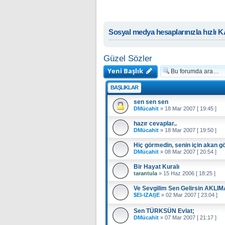
Sosyal medya hesaplarınızla hızlı 
Güzel Sözler
Yeni Başlık
BAŞLIKLAR
sen sen sen
DMücahit
»
18 Mar 2007 [ 19:45 ]
hazır cevaplar..
DMücahit
»
18 Mar 2007 [ 19:50 ]
Hiç görmedin, senin için akan gö
DMücahit
»
08 Mar 2007 [ 20:54 ]
Bir Hayat Kuralı
tarantula
»
15 Haz 2006 [ 18:25 ]
Ve Sevgilim Sen Gelirsin AKLIM
$EI-IZAI)E
»
02 Mar 2007 [ 23:04 ]
Sen TÜRKSÜN Evlat;
DMücahit
»
07 Mar 2007 [ 21:17 ]