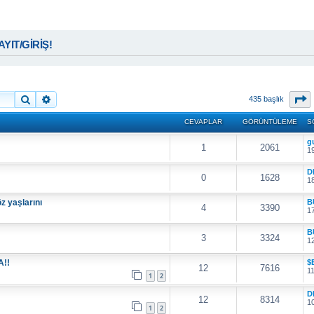
KAYIT/GİRİŞ!
Ara
Gelişmiş arama
8
435 başlık
CEVAPLAR
GÖRÜNTÜLEME
S
g
1
2061
19
D
0
1628
18
z yaşlarını
B
4
3390
17
B
3
3324
12
A!!
$
12
7616
11
1
2
D
12
8314
10
1
2