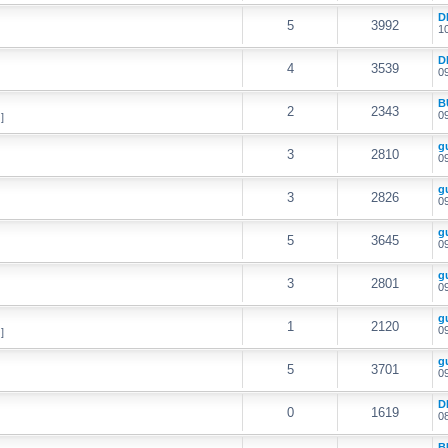
D
5
3992
10
D
4
3539
09
B
2
2343
09
]
g
3
2810
09
g
3
2826
09
g
5
3645
09
g
3
2801
09
g
1
2120
09
]
g
5
3701
09
D
0
1619
08
B