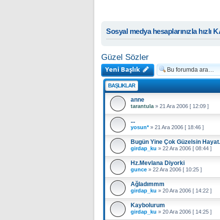
Sosyal medya hesaplarınızla hızlı 
Güzel Sözler
Yeni Başlık
BAŞLIKLAR
anne
tarantula
»
21 Ara 2006 [ 12:09 ]
...
yosun*
»
21 Ara 2006 [ 18:46 ]
Bugün Yine Çok Güzelsin Hayat.
girdap_ku
»
22 Ara 2006 [ 08:44 ]
Hz.Mevlana Diyorki
gunce
»
22 Ara 2006 [ 10:25 ]
Ağladımmm
girdap_ku
»
20 Ara 2006 [ 14:22 ]
Kaybolurum
girdap_ku
»
20 Ara 2006 [ 14:25 ]