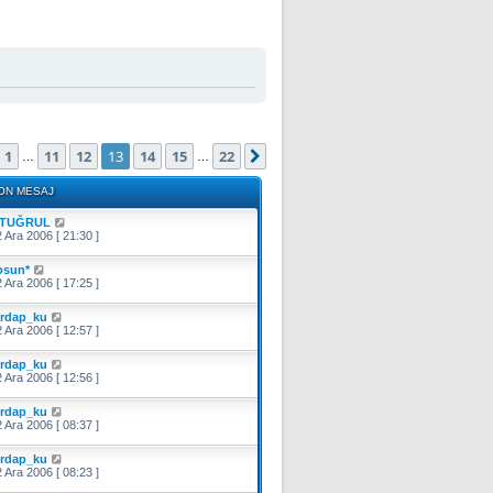
ayfa (Toplam
22
sayfa)
1
11
12
13
14
15
22
Önceki
Sonraki
…
…
ON MESAJ
TUĞRUL
 Ara 2006 [ 21:30 ]
osun*
 Ara 2006 [ 17:25 ]
irdap_ku
 Ara 2006 [ 12:57 ]
irdap_ku
 Ara 2006 [ 12:56 ]
irdap_ku
 Ara 2006 [ 08:37 ]
irdap_ku
 Ara 2006 [ 08:23 ]