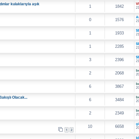
dınlar kulaklarıyla aşık
V
1
1842
21
A
0
1576
21
$
1
1933
21
$
1
2285
21
$
3
2396
21
b
2
2068
20
b
6
3867
20
kışlı Olacak...
b
6
3484
20
b
2
2349
20
g
10
6658
20
1
2
b