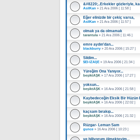
&#8220;..Erkekler gözleriyle, ka
AsilKan
»
21 Ara 2006 [ 11:58 ]
Eğer elinizde bir çekiç varsa,
AsilKan
»
21 Ara 2006 [ 11:57 ]
olmak ya da olmamak
tarantula
»
21 Ara 2006 [ 11:46 ]
emre aydın'dan...
blackburry
»
20 Ara 2006 [ 15:27 ]
Sildim...
$EI-IZAI)E
»
19 Ara 2006 [ 21:34 ]
Yüreğim Ona Yanıyor...
beşiktAŞK
»
17 Ara 2006 [ 17:27 ]
yoksun...
beşiktAŞK
»
16 Ara 2006 [ 21:58 ]
Kaybedeceğin Eksik Bir Hüzün Ba
beşiktAŞK
»
16 Ara 2006 [ 22:02 ]
kaçsam bırakıp...
beşiktAŞK
»
16 Ara 2006 [ 21:32 ]
Rüzgar- Leman Sam
gunce
»
16 Ara 2006 [ 10:23 ]
ve biliyorum ölmekteyim...