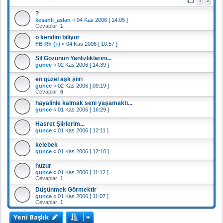
1
2
?
kesanlı_aslan
«
04 Kas 2006 [ 14:05 ]
Cevaplar:
1
o kendini biliyor
FB Rh (+)
«
04 Kas 2006 [ 10:57 ]
Sil Gözünün Yanlızlıklarını...
gunce
«
02 Kas 2006 [ 14:39 ]
en güzel aşk şiiri
gunce
«
02 Kas 2006 [ 09:19 ]
Cevaplar:
6
hayalinle kalmak seni yaşamaktı...
gunce
«
01 Kas 2006 [ 16:29 ]
Hasret Şiirlerim...
gunce
«
01 Kas 2006 [ 12:11 ]
kelebek
gunce
«
01 Kas 2006 [ 12:10 ]
huzur
gunce
«
01 Kas 2006 [ 11:12 ]
Cevaplar:
1
Düşünmek Görmektir
gunce
«
01 Kas 2006 [ 11:07 ]
Cevaplar:
1
Yeni Başlık