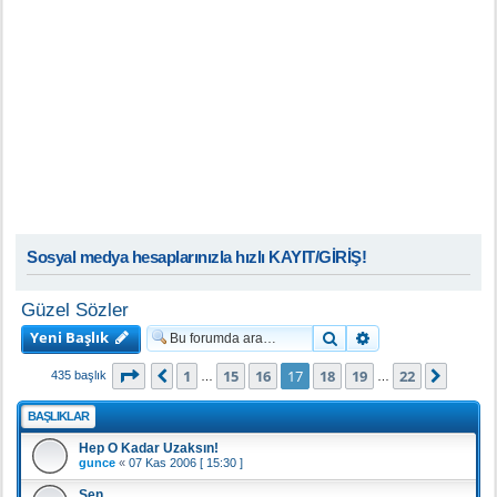
Sosyal medya hesaplarınızla hızlı KAYIT/GİRİŞ!
Güzel Sözler
Yeni Başlık
Ara
Gelişmiş arama
17
. sayfa (Toplam
22
sayfa)
1
15
16
17
18
19
22
Önceki
Sonra
435 başlık
…
…
BAŞLIKLAR
Hep O Kadar Uzaksın!
gunce
«
07 Kas 2006 [ 15:30 ]
Sen...