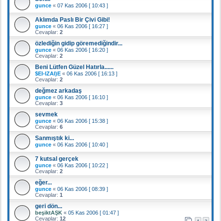
gunce
«
07 Kas 2006 [ 10:43 ]
Aklımda Paslı Bir Çivi Gibi!
gunce
«
06 Kas 2006 [ 16:27 ]
Cevaplar:
2
özlediğin gidip göremediğindir...
gunce
«
06 Kas 2006 [ 16:20 ]
Cevaplar:
2
Beni Lütfen Güzel Hatırla......
$EI-IZAI)E
«
06 Kas 2006 [ 16:13 ]
Cevaplar:
2
değmez arkadaş
gunce
«
06 Kas 2006 [ 16:10 ]
Cevaplar:
3
sevmek
gunce
«
06 Kas 2006 [ 15:38 ]
Cevaplar:
6
Sanmıştık ki...
gunce
«
06 Kas 2006 [ 10:40 ]
7 kutsal gerçek
gunce
«
06 Kas 2006 [ 10:22 ]
Cevaplar:
2
eğer...
gunce
«
06 Kas 2006 [ 08:39 ]
Cevaplar:
1
geri dön...
beşiktAŞK
«
05 Kas 2006 [ 01:47 ]
Cevaplar:
12