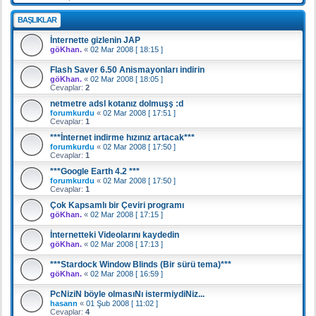
BAŞLIKLAR
İnternette gizlenin JAP
göKhan.
«
02 Mar 2008 [ 18:15 ]
Flash Saver 6.50 Anismayonları indirin
göKhan.
«
02 Mar 2008 [ 18:05 ]
Cevaplar:
2
netmetre adsl kotanız dolmuşş :d
forumkurdu
«
02 Mar 2008 [ 17:51 ]
Cevaplar:
1
***İnternet indirme hızınız artacak***
forumkurdu
«
02 Mar 2008 [ 17:50 ]
Cevaplar:
1
***Google Earth 4.2 ***
forumkurdu
«
02 Mar 2008 [ 17:50 ]
Cevaplar:
1
Çok Kapsamlı bir Çeviri programı
göKhan.
«
02 Mar 2008 [ 17:15 ]
İnternetteki Videolarını kaydedin
göKhan.
«
02 Mar 2008 [ 17:13 ]
***Stardock Window Blinds (Bir sürü tema)***
göKhan.
«
02 Mar 2008 [ 16:59 ]
PcNiziN böyle olmasıNı istermiydiNiz...
hasann
«
01 Şub 2008 [ 11:02 ]
Cevaplar:
4