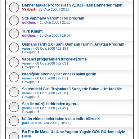
Banner Maker Pro for Flash v1.02 [Flash Bannerler Yapın]
VSaBaH
«
22 Oca 2008 [ 20:17 ]
Site yapmaya yardımcı bir program
göKhan.
«
18 Oca 2008 [ 21:20 ]
Türk Knıght
göKhan.
«
18 Oca 2008 [ 19:07 ]
Osmanlı Tarihi 1.0 (Şanlı Osmanlı Tarihini Anlatan Program)
yarasi
«
08 Oca 2008 [ 22:15 ]
Cevaplar:
1
yabancı proggramları türkcele$tirme
yarasi
«
08 Oca 2008 [ 22:03 ]
Cevaplar:
1
istediğiniz sitenin yıllar önceki halini görün
yarasi
«
08 Oca 2008 [ 22:01 ]
Cevaplar:
1
Sistemdeki Gizli Trojanları 3 Saniyede Bulun - UnHackMe
yarasi
«
08 Oca 2008 [ 21:50 ]
Cevaplar:
5
Ses ile müzği birbirinden ayırın...
yarasi
«
08 Oca 2008 [ 21:49 ]
Cevaplar:
6
bütün video sitelerinden video indirebilirsinzi
pardi25
«
04 Oca 2008 [ 18:50 ]
Bu Pro Ile Masa ÜstÜne Yagmur Yagsin GÖk GÜrlemesiyle
Birlik