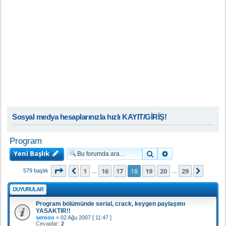
Sosyal medya hesaplarınızla hızlı KAYIT/GİRİŞ!
Program
Yeni Başlık
Ara
Gelişmiş arama
18
. sayfa (Toplam
29
sayfa)
1
16
17
18
19
20
29
Önceki
Sonra
579 başlık
…
…
DUYURULAR
Program bölümünde serial, crack, keygen paylaşımı
YASAKTIR!!
serooo
«
02 Ağu 2007 [ 11:47 ]
Cevaplar:
2