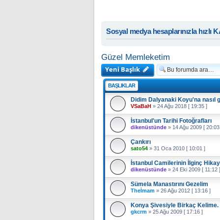
Sosyal medya hesaplarınızla hızlı 
Güzel Memleketim
Yeni Başlık
BAŞLIKLAR
Didim Dalyanaki Koyu'na nasıl g
VSaBaH
»
24 Ağu 2018 [ 19:35 ]
İstanbul'un Tarihi Fotoğrafları
dikenüstünde
»
14 Ağu 2009 [ 20:03
Çankırı
sato54
»
31 Oca 2010 [ 10:01 ]
İstanbul Camilerinin İlginç Hikay
dikenüstünde
»
24 Eki 2009 [ 11:12 
Sümela Manastırını Gezelim
Theİmam
»
26 Ağu 2012 [ 13:16 ]
Konya Şivesiyle Birkaç Kelime.
gkcrm
»
25 Ağu 2009 [ 17:16 ]