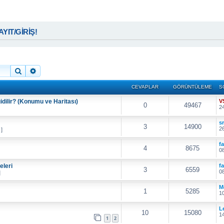
KAYIT/GİRİŞ!
Ara
Gelişmiş arama
CEVAPLAR
GÖRÜNTÜLEME
S
idilir? (Konumu ve Haritası)
V
0
49467
24
s
3
14900
26
 ]
f
4
8675
08
eleri
f
3
6559
08
]
M
1
5285
10
L
10
15080
14
1
2