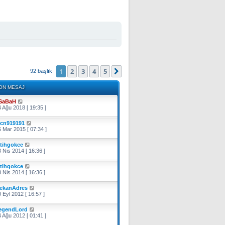
1
2
3
4
5
Sonraki
92 başlık
ON MESAJ
SaBaH
 Ağu 2018 [ 19:35 ]
rcn919191
 Mar 2015 [ 07:34 ]
atihgokce
 Nis 2014 [ 16:36 ]
atihgokce
 Nis 2014 [ 16:36 ]
ekanAdres
 Eyl 2012 [ 16:57 ]
egendLord
 Ağu 2012 [ 01:41 ]