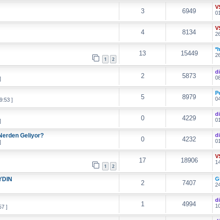
V
3
6949
01
V
4
8134
26
*
13
15449
26
1
2
d
2
5873
08
]
P
5
8979
04
9:53 ]
d
0
4229
01
]
 Nerden Geliyor?
d
0
4232
01
]
V
17
18906
14
1
2
YDIN
G
2
7407
24
d
1
4994
10
7 ]