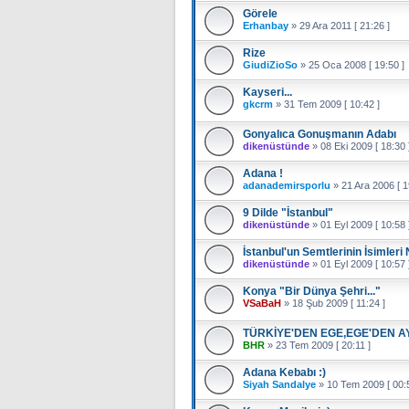
Görele
Erhanbay
»
29 Ara 2011 [ 21:26 ]
Rize
GiudiZioSo
»
25 Oca 2008 [ 19:50 ]
Kayseri...
gkcrm
»
31 Tem 2009 [ 10:42 ]
Gonyalıca Gonuşmanın Adabı
dikenüstünde
»
08 Eki 2009 [ 18:30 
Adana !
adanademirsporlu
»
21 Ara 2006 [ 1
9 Dilde "İstanbul"
dikenüstünde
»
01 Eyl 2009 [ 10:58 
İstanbul'un Semtlerinin İsimleri
dikenüstünde
»
01 Eyl 2009 [ 10:57 
Konya "Bir Dünya Şehri..."
VSaBaH
»
18 Şub 2009 [ 11:24 ]
TÜRKİYE'DEN EGE,EGE'DEN A
BHR
»
23 Tem 2009 [ 20:11 ]
Adana Kebabı :)
Siyah Sandalye
»
10 Tem 2009 [ 00:5