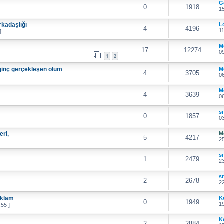
G
0
1918
15
rkadaşlığı
L
4
4196
11
]
M
17
12274
09
1
2
lginç gerçekleşen ölüm
M
4
3705
06
M
4
3639
06
sı
0
1857
03
eri,
M
5
4217
25
n
sı
1
2479
23
sı
2
2678
22
eklam
K
0
1949
19
55 ]
K
2
2884