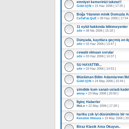
emniyet kemerinizi takınız!!
Gökl-l@N
»
15 Haz 2006 [ 17:25 ]
Boğa Yılanının minik Domuzla A
CaTaFaLQuE
»
08 Haz 2006 [ 17:54 
11 eylül hakkında bilinmeyenler
sıfır
»
08 Nis 2006 [ 15:18 ]
Dünyada, kayıtlara geçmiş en i
sıfır
»
03 Haz 2006 [ 13:47 ]
cewabi olmaan sorular
sıfır
»
03 Haz 2006 [ 14:37 ]
SU HAYATTIR...
sıfır
»
03 Haz 2006 [ 14:53 ]
Müslüman Bilim Adamlarının İlkl
Gökl-l@N
»
24 May 2006 [ 15:44 ]
şimdide kum sanatı ustadı kadı
amsy
»
23 May 2006 [ 20:50 ]
İlginç Haberler
MeLo
»
22 May 2006 [ 17:28 ]
harika çok iyi düsünülmüs bir r
Kenshin Himura
»
19 May 2006 [ 20:
Biraz Klasik Ama Okuyun..