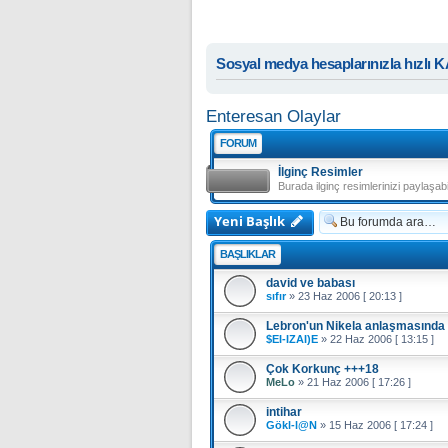
Sosyal medya hesaplarınızla hızlı 
Enteresan Olaylar
FORUM
İlginç Resimler
Burada ilginç resimlerinizi paylaşabil
Yeni Başlık
BAŞLIKLAR
david ve babası
sıfır
»
23 Haz 2006 [ 20:13 ]
Lebron'un Nikela anlaşmasında
$EI-IZAI)E
»
22 Haz 2006 [ 13:15 ]
Çok Korkunç +++18
MeLo
»
21 Haz 2006 [ 17:26 ]
intihar
Gökl-l@N
»
15 Haz 2006 [ 17:24 ]