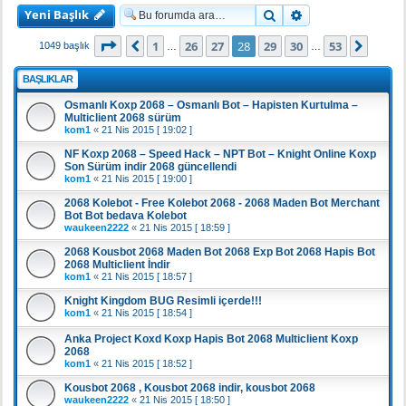
Yeni Başlık
Ara
Gelişmiş arama
28
. sayfa (Toplam
53
sayfa)
1
26
27
28
29
30
53
Önceki
Sonra
1049 başlık
…
…
BAŞLIKLAR
Osmanlı Koxp 2068 – Osmanlı Bot – Hapisten Kurtulma –
Multiclient 2068 sürüm
kom1
«
21 Nis 2015 [ 19:02 ]
NF Koxp 2068 – Speed Hack – NPT Bot – Knight Online Koxp
Son Sürüm indir 2068 güncellendi
kom1
«
21 Nis 2015 [ 19:00 ]
2068 Kolebot - Free Kolebot 2068 - 2068 Maden Bot Merchant
Bot Bot bedava Kolebot
waukeen2222
«
21 Nis 2015 [ 18:59 ]
2068 Kousbot 2068 Maden Bot 2068 Exp Bot 2068 Hapis Bot
2068 Multiclient İndir
kom1
«
21 Nis 2015 [ 18:57 ]
Knight Kingdom BUG Resimli içerde!!!
kom1
«
21 Nis 2015 [ 18:54 ]
Anka Project Koxd Koxp Hapis Bot 2068 Multiclient Koxp
2068
kom1
«
21 Nis 2015 [ 18:52 ]
Kousbot 2068 , Kousbot 2068 indir, kousbot 2068
waukeen2222
«
21 Nis 2015 [ 18:50 ]