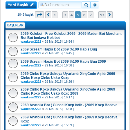
Yeni Başlık
Ara
Gelişmiş arama
5
. sayfa (Toplam
53
sayfa)
1
3
4
5
6
7
53
Önceki
Sonraki
1049 başlık
…
…
BAŞLIKLAR
2069 Kolebot - Free Kolebot 2069 - 2069 Maden Bot Merchant
Bot Bot bedava Kolebot
waukeen2222
«
29 Nis 2015 [ 16:54 ]
2069 Scream Hapis Bot 2069 %100 Hapis Bug
waukeen2222
«
29 Nis 2015 [ 16:45 ]
2069 Scream Hapis Bot 2069 %100 Hapis Bug 2069
waukeen2222
«
29 Nis 2015 [ 16:36 ]
2069 Çinko Koxp Uskoya Uyarlandı XingCode Aşıldı 2069
Cinko Koxp Cİnko Usko Koxp
waukeen2222
«
29 Nis 2015 [ 16:26 ]
2069 Çinko Koxp Uskoya Uyarlandı XingCode Aşıldı 2069
Cinko Koxp Cİnko Usko Koxp 2069
waukeen2222
«
29 Nis 2015 [ 16:17 ]
2069 Anatolia Bot ( Güncel Koxp İndir - )2069 Koxp Bedava
waukeen2222
«
29 Nis 2015 [ 16:08 ]
2069 Anatolia Bot ( Güncel Koxp İndir - )2069 Koxp Bedava
Koxp
waukeen2222
«
29 Nis 2015 [ 15:59 ]