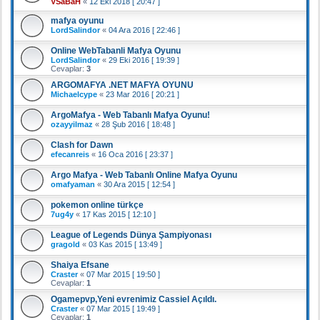
VSaBaH
«
12 Eki 2018 [ 20:47 ]
mafya oyunu
LordSalindor
«
04 Ara 2016 [ 22:46 ]
Online WebTabanli Mafya Oyunu
LordSalindor
«
29 Eki 2016 [ 19:39 ]
Cevaplar:
3
ARGOMAFYA .NET MAFYA OYUNU
Michaelcype
«
23 Mar 2016 [ 20:21 ]
ArgoMafya - Web Tabanlı Mafya Oyunu!
ozayyilmaz
«
28 Şub 2016 [ 18:48 ]
Clash for Dawn
efecanreis
«
16 Oca 2016 [ 23:37 ]
Argo Mafya - Web Tabanlı Online Mafya Oyunu
omafyaman
«
30 Ara 2015 [ 12:54 ]
pokemon online türkçe
7ug4y
«
17 Kas 2015 [ 12:10 ]
League of Legends Dünya Şampiyonası
gragold
«
03 Kas 2015 [ 13:49 ]
Shaiya Efsane
Craster
«
07 Mar 2015 [ 19:50 ]
Cevaplar:
1
Ogamepvp,Yeni evrenimiz Cassiel Açıldı.
Craster
«
07 Mar 2015 [ 19:49 ]
Cevaplar:
1