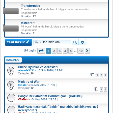
Transformice
Transformice hakkında birçok bilgiye bu forumumuzdan
ulaşabilirsiniz...
Başlıklar:
23
Minecraft
Minecraft hakkında birçok bilgiye bu forumumuzdan
ulaşabilirsiniz...
Başlıklar:
2
Yeni Başlık
Ara
Gelişmiş arama
1
. sayfa (Toplam
10
sayfa)
1
2
3
4
5
10
Sonraki
194 başlık
…
BAŞLIKLAR
Online Oyunlar ve Adresleri
televole3434
«
16 Şub 2019 [ 12:14 ]
Cevaplar:
26
1
2
3
Ministry of War
Craster
«
04 Mar 2015 [ 18:39 ]
Cevaplar:
12
1
2
Google Reklamlarım Görünmüyor... (Çözüldü)
VSaBaH
«
04 Kas 2018 [ 21:25 ]
Hadi yarışmasındaki "baldır" muhabbetinin hikayesi ne?
Açıklıyoruz :)