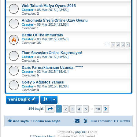
Web Tabanlı Mafya Oyunu 2015
Craster
«
05 Mar 2015 [ 23:55 ]
Cevaplar:
2
Andromeda 5 Yeni Online Uzay Oyunu
Craster
«
05 Mar 2015 [ 23:53 ]
Cevaplar:
1
Battle Of The İmmortals
Craster
«
03 Mar 2015 [ 08:57 ]
Cevaplar:
35
1
2
3
4
Titan Savaşları Online Kaçırmayın!
Craster
«
03 Mar 2015 [ 08:55 ]
Cevaplar:
1
Dans Parmaklarınızın Ucunda: *****
Craster
«
02 Mar 2015 [ 18:41 ]
Cevaplar:
5
Goley 5 Ağustos Yaması
Craster
«
02 Mar 2015 [ 18:38 ]
Cevaplar:
4
Yeni Başlık
1
. sayfa (Toplam
10
sayfa)
1
2
3
4
5
10
Sonraki
194 başlık
…
Ana sayfa
Forum ana sayfa
Tüm zamanlar
UTC+03:00
Powered by
phpBB
® Forum
Software © phpBB Limited