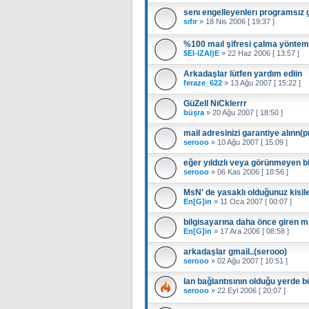
senı engelleyenlerı programsız 
sıfır
»
18 Nis 2006 [ 19:37 ]
%100 maıl şifresi çalma yöntem
$EI-IZAI)E
»
22 Haz 2006 [ 13:57 ]
Arkadaşlar lütfen yardım ediin
feraze_622
»
13 Ağu 2007 [ 15:22 ]
GüZell NiCklerrr
büşra
»
20 Ağu 2007 [ 18:50 ]
mail adresinizi garantiye alınn(
serooo
»
10 Ağu 2007 [ 15:09 ]
eğer yıldızlı veya görünmeyen bi
serooo
»
06 Kas 2006 [ 18:56 ]
MsN' de yasaklı olduğunuz kisiler
En[G]in
»
11 Oca 2007 [ 00:07 ]
bilgisayarına daha önce giren ms
En[G]in
»
17 Ara 2006 [ 08:58 ]
arkadaşlar gmail..(serooo)
serooo
»
02 Ağu 2007 [ 10:51 ]
lan bağlantısının olduğu yerde b
serooo
»
22 Eyl 2006 [ 20:07 ]