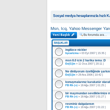
Sosyal medya hesaplarınızla hızlı 
Msn, Icq, Yahoo Messenger Yar
Yeni Başlık
BAŞLIKLAR
ingilizce nickler
bycarizma
»
03 Eyl 2007 [ 15:35 ]
msn 8.0 icin 2 harika tema :D
En[G]in
»
11 Oca 2007 [ 20:11 ]
Ne dinliyorum özelliğinde şarkı
En[G]in
»
29 Ara 2006 [ 10:42 ]
konuşmalarınız karakatür olara
FB Rh (+)
»
18 Ağu 2007 [ 01:25 ]
bir maymundan sevdiklerinize mai
FB Rh (+)
»
18 Ağu 2007 [ 01:27 ]
resminiz dalgalansın
FB Rh (+)
»
18 Ağu 2007 [ 01:22 ]