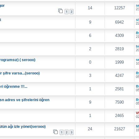
gor
s
14
12257
23
1
2
i
s
9
6942
22
B
6
4309
21
b
2
2819
20
programsız) ( serooo)
s
0
1999
10
r şifre varsa...(serooo)
B
3
4247
05
i öğrenme !!!...
B
1
2581
05
n adres ve şifrelerini öğren
B
9
7590
05
V
1
2465
02
ütün ağı izle yönet(serooo)
M
24
21627
19
1
2
3