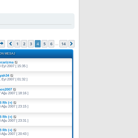
4
. sayfa (Toplam
14
sayfa)
1
2
3
4
5
6
14
Önceki
Sonraki
…
ON MESAJ
ycarizma
 Eyl 2007 [ 15:35 ]
iyah34
 Eyl 2007 [ 01:32 ]
aos2007
 Ağu 2007 [ 18:16 ]
B Rh (+)
 Ağu 2007 [ 23:15 ]
B Rh (+)
 Ağu 2007 [ 23:31 ]
B Rh (+)
 Ağu 2007 [ 20:43 ]