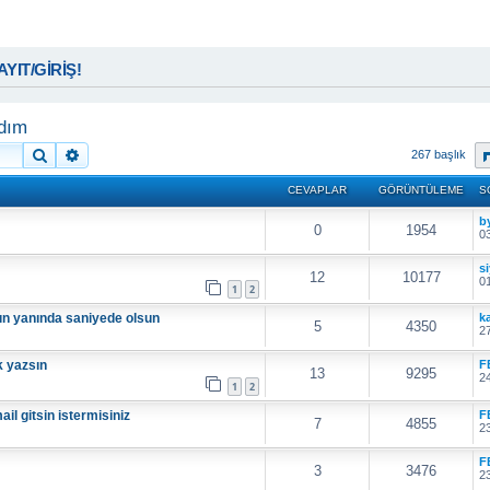
KAYIT/GİRİŞ!
dım
Ara
Gelişmiş arama
267 başlık
CEVAPLAR
GÖRÜNTÜLEME
S
b
0
1954
03
s
12
10177
01
1
2
nın yanında saniyede olsun
k
5
4350
27
k yazsın
F
13
9295
24
1
2
l gitsin istermisiniz
F
7
4855
23
F
3
3476
23