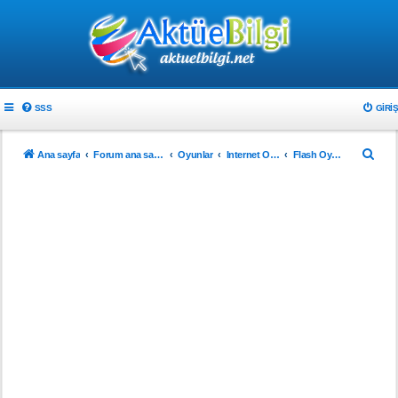
SSS
GIRIŞ
A
Ana sayfa
Forum ana sayfa
Oyunlar
Internet Oyunları
Flash Oyunlar
r
a