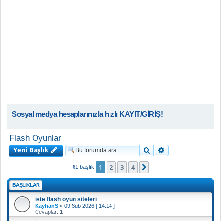
Sosyal medya hesaplarınızla hızlı KAYIT/GİRİŞ!
Flash Oyunlar
Yeni Başlık
Ara
Gelişmiş arama
1
2
3
4
Sonraki
61 başlık
BAŞLIKLAR
iste flash oyun siteleri
KayhanS
«
09 Şub 2026 [ 14:14 ]
Cevaplar:
1