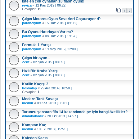
İşte en çok oynanan 10 flash oyun!!
reviza
«
12 Kas 2019 [ 06:22 ]
Cevaplar:
19
1
2
Çılgın Motorcu Oyun Severleri Coşturuyor :P
parabelyum
«
15 Haz 2015 [ 09:03 ]
Bu Oyunu Hatırlayan Var mı?
parabelyum
«
08 Haz 2015 [ 19:57 ]
Formula 1 Yarışı
parabelyum
«
19 May 2015 [ 22:00 ]
Çılgın bir oyun...
Zent
«
02 Şub 2015 [ 00:09 ]
Hızlı Bir Araba Yarışı
Zent
«
02 Şub 2015 [ 00:06 ]
Katilin Kaçışı 2
hokkalap
«
29 Ara 2014 [ 10:50 ]
Cevaplar:
1
Modern Tank Savaşı
medkir
«
09 Kas 2013 [ 03:01 ]
Turuncu şanstan fifa 14 kazandımda pc için hangi özellikler?
dilarabahadir
«
20 Eki 2013 [ 14:57 ]
Kamptan Kaç
medkir
«
19 Eki 2013 [ 15:51 ]
Kaleden Kaçış