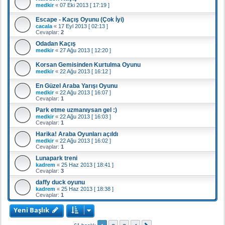
medkir
«
07 Eki 2013 [ 17:19 ]
Escape - Kaçış Oyunu (Çok İyi)
cacala
«
17 Eyl 2013 [ 02:13 ]
Cevaplar:
2
Odadan Kaçış
medkir
«
27 Ağu 2013 [ 12:20 ]
Korsan Gemisinden Kurtulma Oyunu
medkir
«
22 Ağu 2013 [ 16:12 ]
En Güzel Araba Yarışı Oyunu
medkir
«
22 Ağu 2013 [ 16:07 ]
Cevaplar:
1
Park etme uzmanıysan gel :)
medkir
«
22 Ağu 2013 [ 16:03 ]
Cevaplar:
1
Harika! Araba Oyunları açıldı
medkir
«
22 Ağu 2013 [ 16:02 ]
Cevaplar:
1
Lunapark treni
kadrem
«
25 Haz 2013 [ 18:41 ]
Cevaplar:
3
daffy duck oyunu
kadrem
«
25 Haz 2013 [ 18:38 ]
Cevaplar:
1
Yeni Başlık