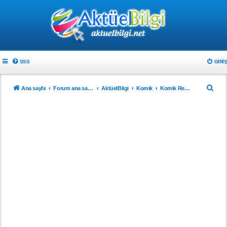
SSS
GIRIŞ
A
Ana sayfa
Forum ana sayfa
AktüelBilgi
Komik
Komik Resimler
r
a