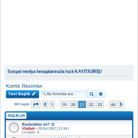
Sosyal medya hesaplarınızla hızlı KAYIT/GİRİŞ!
Komik Resimler
Yeni Başlık
Ara
Gelişmiş arama
21
. sayfa (Toplam
44
sayfa)
1
19
20
21
22
23
44
Önceki
Sonra
865 başlık
…
…
BAŞLIKLAR
Banlandınız mı? :D
VSaBaH
«
09 Eyl 2007 [ 21:59 ]
Cevaplar:
5