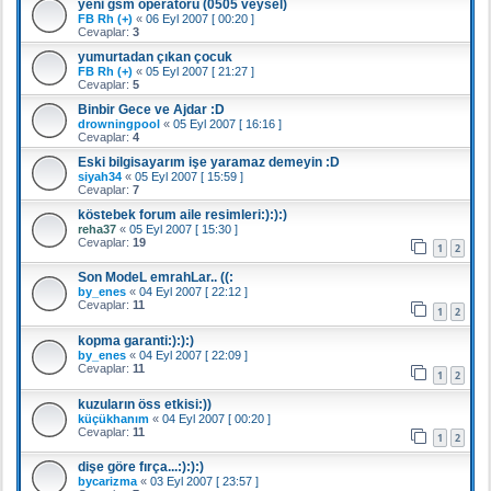
yeni gsm operatörü (0505 veysel)
FB Rh (+)
«
06 Eyl 2007 [ 00:20 ]
Cevaplar:
3
yumurtadan çıkan çocuk
FB Rh (+)
«
05 Eyl 2007 [ 21:27 ]
Cevaplar:
5
Binbir Gece ve Ajdar :D
drowningpool
«
05 Eyl 2007 [ 16:16 ]
Cevaplar:
4
Eski bilgisayarım işe yaramaz demeyin :D
siyah34
«
05 Eyl 2007 [ 15:59 ]
Cevaplar:
7
köstebek forum aile resimleri:):):)
reha37
«
05 Eyl 2007 [ 15:30 ]
Cevaplar:
19
1
2
Son ModeL emrahLar.. ((:
by_enes
«
04 Eyl 2007 [ 22:12 ]
Cevaplar:
11
1
2
kopma garanti:):):)
by_enes
«
04 Eyl 2007 [ 22:09 ]
Cevaplar:
11
1
2
kuzuların öss etkisi:))
küçükhanım
«
04 Eyl 2007 [ 00:20 ]
Cevaplar:
11
1
2
dişe göre fırça...:):):)
bycarizma
«
03 Eyl 2007 [ 23:57 ]