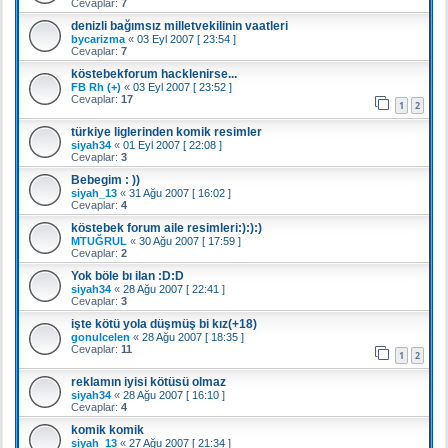
Cevaplar:
7
denizli bağımsız milletvekilinin vaatleri
bycarizma
«
03 Eyl 2007 [ 23:54 ]
Cevaplar:
7
köstebekforum hacklenirse...
FB Rh (+)
«
03 Eyl 2007 [ 23:52 ]
Cevaplar:
17
1
2
türkiye liglerinden komik resimler
siyah34
«
01 Eyl 2007 [ 22:08 ]
Cevaplar:
3
Bebegim : ))
siyah_13
«
31 Ağu 2007 [ 16:02 ]
Cevaplar:
4
köstebek forum aile resimleri:):):)
MTUĞRUL
«
30 Ağu 2007 [ 17:59 ]
Cevaplar:
2
Yok böle bı ilan :D:D
siyah34
«
28 Ağu 2007 [ 22:41 ]
Cevaplar:
3
işte kötü yola düşmüş bi kız(+18)
gonulcelen
«
28 Ağu 2007 [ 18:35 ]
Cevaplar:
11
1
2
reklamın iyisi kötüsü olmaz
siyah34
«
28 Ağu 2007 [ 16:10 ]
Cevaplar:
4
komik komik
siyah_13
«
27 Ağu 2007 [ 21:34 ]