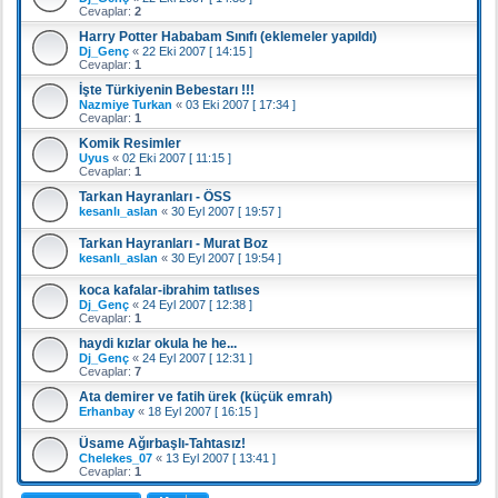
Cevaplar:
2
Harry Potter Hababam Sınıfı (eklemeler yapıldı)
Dj_Genç
«
22 Eki 2007 [ 14:15 ]
Cevaplar:
1
İşte Türkiyenin Bebestarı !!!
Nazmiye Turkan
«
03 Eki 2007 [ 17:34 ]
Cevaplar:
1
Komik Resimler
Uyus
«
02 Eki 2007 [ 11:15 ]
Cevaplar:
1
Tarkan Hayranları - ÖSS
kesanlı_aslan
«
30 Eyl 2007 [ 19:57 ]
Tarkan Hayranları - Murat Boz
kesanlı_aslan
«
30 Eyl 2007 [ 19:54 ]
koca kafalar-ibrahim tatlıses
Dj_Genç
«
24 Eyl 2007 [ 12:38 ]
Cevaplar:
1
haydi kızlar okula he he...
Dj_Genç
«
24 Eyl 2007 [ 12:31 ]
Cevaplar:
7
Ata demirer ve fatih ürek (küçük emrah)
Erhanbay
«
18 Eyl 2007 [ 16:15 ]
Üsame Ağırbaşlı-Tahtasız!
Chelekes_07
«
13 Eyl 2007 [ 13:41 ]
Cevaplar:
1