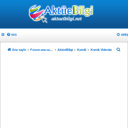
SSS
GIRIŞ
A
Ana sayfa
Forum ana sayfa
AktüelBilgi
Komik
Komik Videolar
r
a