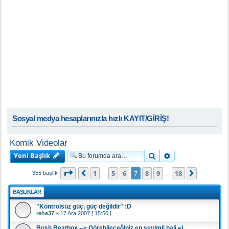
Sosyal medya hesaplarınızla hızlı KAYIT/GİRİŞ!
Komik Videolar
Yeni Başlık
Ara
Gelişmiş arama
7
. sayfa (Toplam
18
sayfa)
1
5
6
7
8
9
18
Önceki
Sonraki
355 başlık
…
…
BAŞLIKLAR
"Kontrolsüz güç, güç değildir" :D
reha37
«
17 Ara 2007 [ 15:50 ]
Bush Beatbox --> Görebileceğiniz en sevimli hali =)