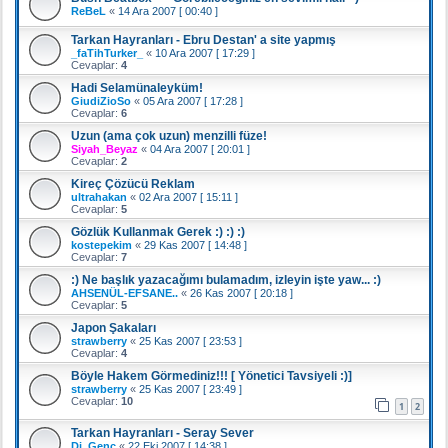
ReBeL
«
14 Ara 2007 [ 00:40 ]
Tarkan Hayranları - Ebru Destan' a site yapmış
_faTihTurker_
«
10 Ara 2007 [ 17:29 ]
Cevaplar:
4
Hadi Selamünaleyküm!
GiudiZioSo
«
05 Ara 2007 [ 17:28 ]
Cevaplar:
6
Uzun (ama çok uzun) menzilli füze!
Siyah_Beyaz
«
04 Ara 2007 [ 20:01 ]
Cevaplar:
2
Kireç Çözücü Reklam
ultrahakan
«
02 Ara 2007 [ 15:11 ]
Cevaplar:
5
Gözlük Kullanmak Gerek :) :) :)
kostepekim
«
29 Kas 2007 [ 14:48 ]
Cevaplar:
7
:) Ne başlık yazacağımı bulamadım, izleyin işte yaw... :)
AHSENÜL-EFSANE..
«
26 Kas 2007 [ 20:18 ]
Cevaplar:
5
Japon Şakaları
strawberry
«
25 Kas 2007 [ 23:53 ]
Cevaplar:
4
Böyle Hakem Görmediniz!!! [ Yönetici Tavsiyeli :)]
strawberry
«
25 Kas 2007 [ 23:49 ]
Cevaplar:
10
1
2
Tarkan Hayranları - Seray Sever
Dj_Genç
«
22 Eki 2007 [ 14:38 ]