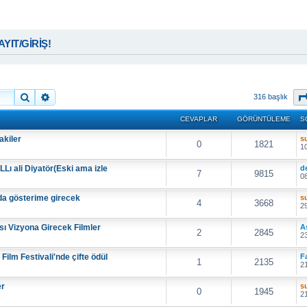
KAYIT/GİRİŞ!
Ara
Gelişmiş arama
316 başlık
CEVAPLAR
GÖRÜNTÜLEME
S
akiler
s
0
1821
10
Lı ali Diyatör(Eski ama izle
d
7
9815
08
da gösterime girecek
s
4
3668
29
sı Vizyona Girecek Filmler
A
2
2845
23
m Festivali'nde çifte ödül
F
1
2135
21
er
s
0
1945
21