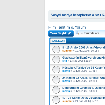
Sosyal medya hesaplarınızla hızlı 
Film Tanıtım & Yorum
Yeni Başlık
BAŞLIKLAR
8 - 15 Aralık 2006 Arası Vizyond
summer
»
10 Ara 2006 [ 10:13 ]
Gladyatörün Elazığ versiyonu GıL
sıfır
»
13 Nis 2006 [ 23:07 ]
Köstebek,Türkiye'de 24 Kasım'
meyra
»
03 Kas 2006 [ 11:41 ]
24 Kasım 22 Aralık Tarihleri Ara
meyra
»
21 Kas 2006 [ 02:28 ]
Dondurmam Gaymak'a, Queens Fil
meyra
»
21 Kas 2006 [ 13:30 ]
17 - 24 Kasım 2006 Vizyondakil
summer
»
21 Kas 2006 [ 07:12 ]