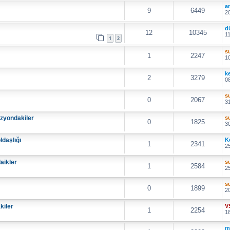
a
9
6449
20
d
12
10345
11
1
2
s
1
2247
10
k
2
3279
08
s
0
2067
31
izyondakiler
s
0
1825
30
daşlığı
K
1
2341
25
aikler
s
1
2584
25
s
0
1899
20
kiler
V
1
2254
18
m