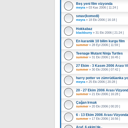
Beş yeni film vizyonda
meyra
»
03 Kas 2006 [ 11:24 ]
sınav(komedi)
meyra
»
18 Eki 2006 [ 16:18 ]
Hokkabaz
blackburry
»
31 Eki 2006 [ 21:24 ]
En karanlık 10 bilim kurgu film
summer
»
28 Eyl 2006 [ 11:59 ]
Teenage Mutant Ninja Turtles
summer
»
31 Eki 2006 [ 16:45 ]
27 Ekim - 3 Kasım 2006 Arası V
summer
»
30 Eki 2006 [ 07:42 ]
harry potter ve zümrüdüanka yol
meyra
»
25 Eki 2006 [ 20:28 ]
20 - 27 Ekim 2006 Arası Vizyond
summer
»
21 Eki 2006 [ 16:28 ]
Çağan Irmak
summer
»
20 Eki 2006 [ 00:20 ]
6 - 13 Ekim 2006 Arası Vizyonda
summer
»
17 Eki 2006 [ 16:56 ]
Araf, 6 ekim'de..