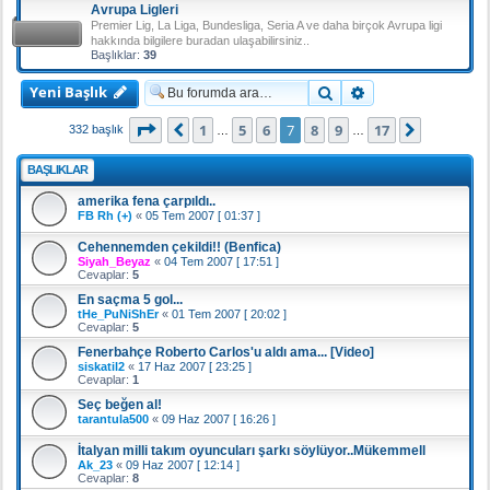
Avrupa Ligleri
Premier Lig, La Liga, Bundesliga, Seria A ve daha birçok Avrupa ligi
hakkında bilgilere buradan ulaşabilirsiniz..
Başlıklar:
39
Yeni Başlık
Ara
Gelişmiş arama
7
. sayfa (Toplam
17
sayfa)
1
5
6
7
8
9
17
Önceki
Sonraki
332 başlık
…
…
BAŞLIKLAR
amerika fena çarpıldı..
FB Rh (+)
«
05 Tem 2007 [ 01:37 ]
Cehennemden çekildi!! (Benfica)
Siyah_Beyaz
«
04 Tem 2007 [ 17:51 ]
Cevaplar:
5
En saçma 5 gol...
tHe_PuNiShEr
«
01 Tem 2007 [ 20:02 ]
Cevaplar:
5
Fenerbahçe Roberto Carlos'u aldı ama... [Video]
siskatil2
«
17 Haz 2007 [ 23:25 ]
Cevaplar:
1
Seç beğen al!
tarantula500
«
09 Haz 2007 [ 16:26 ]
İtalyan milli takım oyuncuları şarkı söylüyor..Mükemmell
Ak_23
«
09 Haz 2007 [ 12:14 ]
Cevaplar:
8