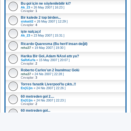
Bu gol için ne söylenilebilir ki?
Ak_23
«
26 May 2007 [ 16:23 ]
Cevaplar:
1
Bir kalede 2 top birden...
siskatil2
«
26 May 2007 [ 12:29 ]
Cevaplar:
4
işte nalçaçı!
Ak_23
«
23 May 2007 [ 15:31 ]
Ricardo Quaresma (Bu herif insan değil)
reha37
«
19 May 2007 [ 19:30 ]
Harika Bir Gol..Adam NAsıl attı ya?
SaRıKaYa
«
15 May 2007 [ 20:07 ]
Cevaplar:
2
Roberto Carlos'un 2 İnanılmaz Golü
reha37
«
24 Nis 2007 [ 22:28 ]
Cevaplar:
3
Torres fanatik Liverpool'lu çıktı..!!
En[G]in
«
24 Nis 2007 [ 22:26 ]
60 metreden gol 2....
En[G]in
«
24 Nis 2007 [ 22:23 ]
Cevaplar:
2
60 metreden gol...
En[G]in
«
24 Nis 2007 [ 22:22 ]
Cevaplar:
2
Güzel Oyun : Futbol
reha37
«
20 Nis 2007 [ 15:12 ]