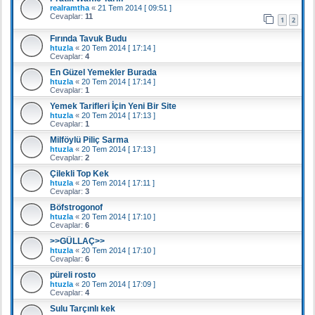
realramtha
«
21 Tem 2014 [ 09:51 ]
Cevaplar:
11
1
2
Fırında Tavuk Budu
htuzla
«
20 Tem 2014 [ 17:14 ]
Cevaplar:
4
En Güzel Yemekler Burada
htuzla
«
20 Tem 2014 [ 17:14 ]
Cevaplar:
1
Yemek Tarifleri İçin Yeni Bir Site
htuzla
«
20 Tem 2014 [ 17:13 ]
Cevaplar:
1
Milföylü Piliç Sarma
htuzla
«
20 Tem 2014 [ 17:13 ]
Cevaplar:
2
Çilekli Top Kek
htuzla
«
20 Tem 2014 [ 17:11 ]
Cevaplar:
3
Böfstrogonof
htuzla
«
20 Tem 2014 [ 17:10 ]
Cevaplar:
6
>>GÜLLAÇ>>
htuzla
«
20 Tem 2014 [ 17:10 ]
Cevaplar:
6
püreli rosto
htuzla
«
20 Tem 2014 [ 17:09 ]
Cevaplar:
4
Sulu Tarçınlı kek