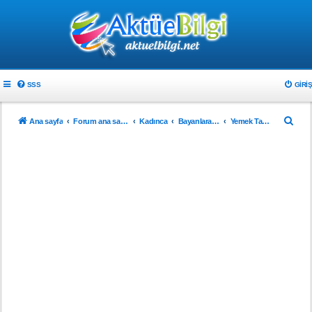
SSS
GIRIŞ
A
Ana sayfa
Forum ana sayfa
Kadınca
Bayanlara Özel
Yemek Tarifleri
r
a