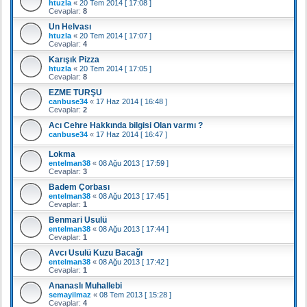
htuzla
«
20 Tem 2014 [ 17:08 ]
Cevaplar:
8
Un Helvası
htuzla
«
20 Tem 2014 [ 17:07 ]
Cevaplar:
4
Karışık Pizza
htuzla
«
20 Tem 2014 [ 17:05 ]
Cevaplar:
8
EZME TURŞU
canbuse34
«
17 Haz 2014 [ 16:48 ]
Cevaplar:
2
Acı Cehre Hakkında bilgisi Olan varmı ?
canbuse34
«
17 Haz 2014 [ 16:47 ]
Lokma
entelman38
«
08 Ağu 2013 [ 17:59 ]
Cevaplar:
3
Badem Çorbası
entelman38
«
08 Ağu 2013 [ 17:45 ]
Cevaplar:
1
Benmari Usulü
entelman38
«
08 Ağu 2013 [ 17:44 ]
Cevaplar:
1
Avcı Usulü Kuzu Bacağı
entelman38
«
08 Ağu 2013 [ 17:42 ]
Cevaplar:
1
Ananaslı Muhallebi
semayilmaz
«
08 Tem 2013 [ 15:28 ]
Cevaplar:
4