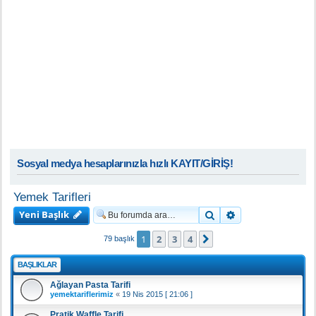
Sosyal medya hesaplarınızla hızlı KAYIT/GİRİŞ!
Yemek Tarifleri
Yeni Başlık
Ara
Gelişmiş arama
1
2
3
4
Sonraki
79 başlık
BAŞLIKLAR
Ağlayan Pasta Tarifi
yemektariflerimiz
«
19 Nis 2015 [ 21:06 ]
Pratik Waffle Tarifi