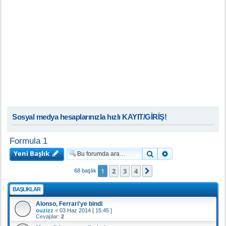
Sosyal medya hesaplarınızla hızlı KAYIT/GİRİŞ!
Formula 1
Yeni Başlık
Ara
Gelişmiş arama
1
2
3
4
Sonraki
68 başlık
BAŞLIKLAR
Alonso, Ferrari'ye bindi
ouzizz
«
03 Haz 2014 [ 15:45 ]
Cevaplar:
2