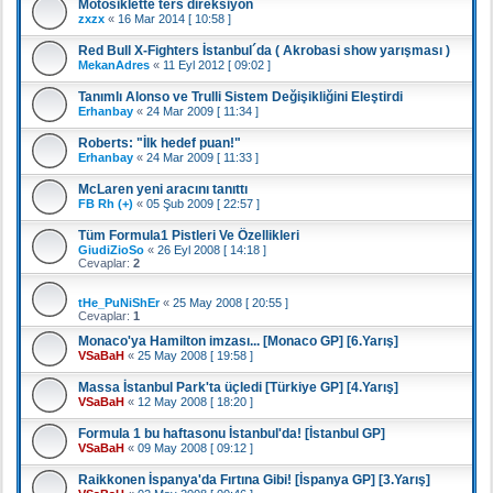
Motosiklette ters direksiyon
zxzx
«
16 Mar 2014 [ 10:58 ]
Red Bull X-Fighters İstanbul´da ( Akrobasi show yarışması )
MekanAdres
«
11 Eyl 2012 [ 09:02 ]
Tanımlı Alonso ve Trulli Sistem Değişikliğini Eleştirdi
Erhanbay
«
24 Mar 2009 [ 11:34 ]
Roberts: "İlk hedef puan!"
Erhanbay
«
24 Mar 2009 [ 11:33 ]
McLaren yeni aracını tanıttı
FB Rh (+)
«
05 Şub 2009 [ 22:57 ]
Tüm Formula1 Pistleri Ve Özellikleri
GiudiZioSo
«
26 Eyl 2008 [ 14:18 ]
Cevaplar:
2
tHe_PuNiShEr
«
25 May 2008 [ 20:55 ]
Cevaplar:
1
Monaco'ya Hamilton imzası... [Monaco GP] [6.Yarış]
VSaBaH
«
25 May 2008 [ 19:58 ]
Massa İstanbul Park'ta üçledi [Türkiye GP] [4.Yarış]
VSaBaH
«
12 May 2008 [ 18:20 ]
Formula 1 bu haftasonu İstanbul'da! [İstanbul GP]
VSaBaH
«
09 May 2008 [ 09:12 ]
Raikkonen İspanya'da Fırtına Gibi! [İspanya GP] [3.Yarış]