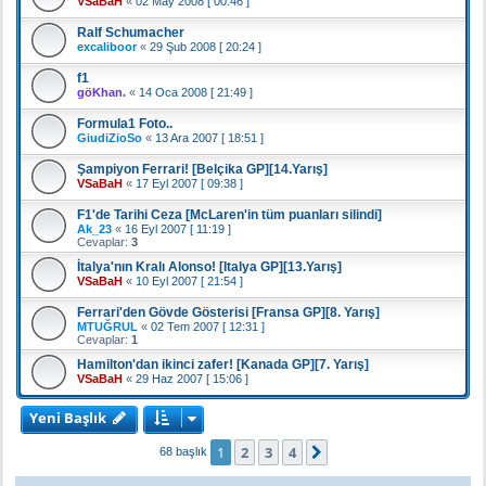
VSaBaH
«
02 May 2008 [ 00:46 ]
Ralf Schumacher
excaliboor
«
29 Şub 2008 [ 20:24 ]
f1
göKhan.
«
14 Oca 2008 [ 21:49 ]
Formula1 Foto..
GiudiZioSo
«
13 Ara 2007 [ 18:51 ]
Şampiyon Ferrari! [Belçika GP][14.Yarış]
VSaBaH
«
17 Eyl 2007 [ 09:38 ]
F1'de Tarihi Ceza [McLaren'in tüm puanları silindi]
Ak_23
«
16 Eyl 2007 [ 11:19 ]
Cevaplar:
3
İtalya'nın Kralı Alonso! [Italya GP][13.Yarış]
VSaBaH
«
10 Eyl 2007 [ 21:54 ]
Ferrari'den Gövde Gösterisi [Fransa GP][8. Yarış]
MTUĞRUL
«
02 Tem 2007 [ 12:31 ]
Cevaplar:
1
Hamilton'dan ikinci zafer! [Kanada GP][7. Yarış]
VSaBaH
«
29 Haz 2007 [ 15:06 ]
Yeni Başlık
1
2
3
4
Sonraki
68 başlık