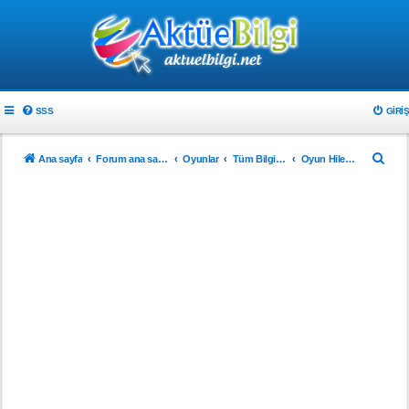
SSS
GIRIŞ
A
Ana sayfa
Forum ana sayfa
Oyunlar
Tüm Bilgisayar Oyunları
Oyun Hileleri
r
a