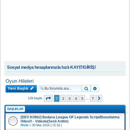
Sosyal medya hesaplarınızla hızlı KAYIT/GİRİŞ!
Oyun Hileleri
Yeni Başlık
Ara
Gelişmiş arama
1
. sayfa (Toplam
7
sayfa)
1
2
3
4
5
7
Sonraki
128 başlık
…
BAŞLIKLAR
[DEV KONU] Bedava League OF Legends Script/Boostlatma
Hilesi!! - Videolu(Sesli Anltm)
ffrvle
«
30 Mar 2016 [ 15:16 ]