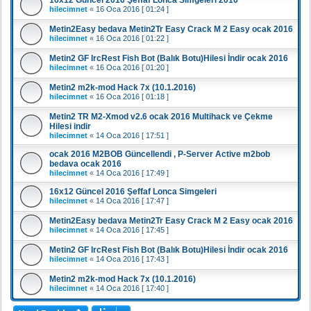
hilecimnet
«
16 Oca 2016 [ 01:24 ]
Metin2Easy bedava Metin2Tr Easy Crack M 2 Easy ocak 2016
hilecimnet
«
16 Oca 2016 [ 01:22 ]
Metin2 GF IrcRest Fish Bot (Balık Botu)Hilesi İndir ocak 2016
hilecimnet
«
16 Oca 2016 [ 01:20 ]
Metin2 m2k-mod Hack 7x (10.1.2016)
hilecimnet
«
16 Oca 2016 [ 01:18 ]
Metin2 TR M2-Xmod v2.6 ocak 2016 Multihack ve Çekme
Hilesi indir
hilecimnet
«
14 Oca 2016 [ 17:51 ]
ocak 2016 M2BOB Güncellendi , P-Server Active m2bob
bedava ocak 2016
hilecimnet
«
14 Oca 2016 [ 17:49 ]
16x12 Güncel 2016 Şeffaf Lonca Simgeleri
hilecimnet
«
14 Oca 2016 [ 17:47 ]
Metin2Easy bedava Metin2Tr Easy Crack M 2 Easy ocak 2016
hilecimnet
«
14 Oca 2016 [ 17:45 ]
Metin2 GF IrcRest Fish Bot (Balık Botu)Hilesi İndir ocak 2016
hilecimnet
«
14 Oca 2016 [ 17:43 ]
Metin2 m2k-mod Hack 7x (10.1.2016)
hilecimnet
«
14 Oca 2016 [ 17:40 ]