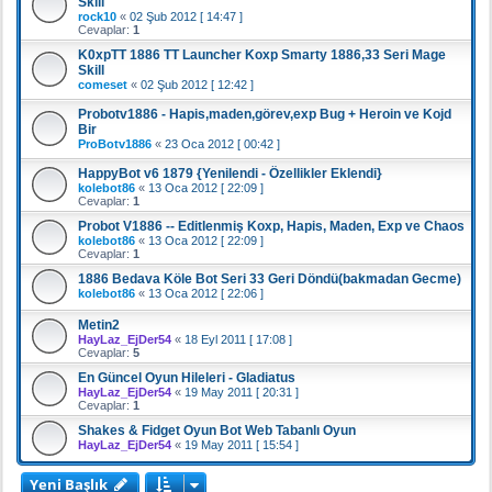
Skill
rock10
«
02 Şub 2012 [ 14:47 ]
Cevaplar:
1
K0xpTT 1886 TT Launcher Koxp Smarty 1886,33 Seri Mage
Skill
comeset
«
02 Şub 2012 [ 12:42 ]
Probotv1886 - Hapis,maden,görev,exp Bug + Heroin ve Kojd
Bir
ProBotv1886
«
23 Oca 2012 [ 00:42 ]
HappyBot v6 1879 {Yenilendi - Özellikler Eklendi}
kolebot86
«
13 Oca 2012 [ 22:09 ]
Cevaplar:
1
Probot V1886 -- Editlenmiş Koxp, Hapis, Maden, Exp ve Chaos
kolebot86
«
13 Oca 2012 [ 22:09 ]
Cevaplar:
1
1886 Bedava Köle Bot Seri 33 Geri Döndü(bakmadan Gecme)
kolebot86
«
13 Oca 2012 [ 22:06 ]
Metin2
HayLaz_EjDer54
«
18 Eyl 2011 [ 17:08 ]
Cevaplar:
5
En Güncel Oyun Hileleri - Gladiatus
HayLaz_EjDer54
«
19 May 2011 [ 20:31 ]
Cevaplar:
1
Shakes & Fidget Oyun Bot Web Tabanlı Oyun
HayLaz_EjDer54
«
19 May 2011 [ 15:54 ]
Yeni Başlık