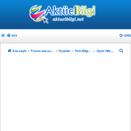
SSS
GIRIŞ
A
Ana sayfa
Forum ana sayfa
Oyunlar
Tüm Bilgisayar Oyunları
Oyun Hileleri
r
a