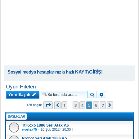
Sosyal medya hesaplarınızla hızlı KAYIT/GİRİŞ!
Oyun Hileleri
Yeni Başlık
Ara
Gelişmiş arama
5
. sayfa (Toplam
7
sayfa)
1
3
4
5
6
7
Önceki
Sonraki
128 başlık
…
BAŞLIKLAR
Tt Koxp 1886 Seri Atak V.6
wortex75
«
10 Şub 2012 [ 20:30 ]
Probot Seri Atak 1886 V.5