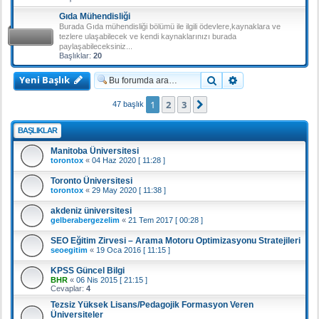
Gıda Mühendisliği
Burada Gıda mühendisliği bölümü ile ilgili ödevlere,kaynaklara ve
tezlere ulaşabilecek ve kendi kaynaklarınızı burada
paylaşabileceksiniz...
Başlıklar:
20
Yeni Başlık
Ara
Gelişmiş arama
1
2
3
Sonraki
47 başlık
BAŞLIKLAR
Manitoba Üniversitesi
torontox
«
04 Haz 2020 [ 11:28 ]
Toronto Üniversitesi
torontox
«
29 May 2020 [ 11:38 ]
akdeniz üniversitesi
gelberabergezelim
«
21 Tem 2017 [ 00:28 ]
SEO Eğitim Zirvesi – Arama Motoru Optimizasyonu Stratejileri
seoegitim
«
19 Oca 2016 [ 11:15 ]
KPSS Güncel Bilgi
BHR
«
06 Nis 2015 [ 21:15 ]
Cevaplar:
4
Tezsiz Yüksek Lisans/Pedagojik Formasyon Veren
Üniversiteler