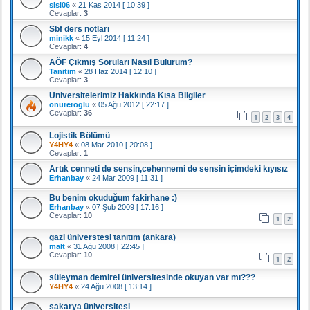
sisi06
«
21 Kas 2014 [ 10:39 ]
Cevaplar:
3
Sbf ders notları
minikk
«
15 Eyl 2014 [ 11:24 ]
Cevaplar:
4
AÖF Çıkmış Soruları Nasıl Bulurum?
Tanitim
«
28 Haz 2014 [ 12:10 ]
Cevaplar:
3
Üniversitelerimiz Hakkında Kısa Bilgiler
onureroglu
«
05 Ağu 2012 [ 22:17 ]
Cevaplar:
36
1
2
3
4
Lojistik Bölümü
Y4HY4
«
08 Mar 2010 [ 20:08 ]
Cevaplar:
1
Artık cenneti de sensin,cehennemi de sensin içimdeki kıyısız
Erhanbay
«
24 Mar 2009 [ 11:31 ]
Bu benim okuduğum fakirhane :)
Erhanbay
«
07 Şub 2009 [ 17:16 ]
Cevaplar:
10
1
2
gazi üniverstesi tanıtım (ankara)
malt
«
31 Ağu 2008 [ 22:45 ]
Cevaplar:
10
1
2
süleyman demirel üniversitesinde okuyan var mı???
Y4HY4
«
24 Ağu 2008 [ 13:14 ]
sakarya üniversitesi