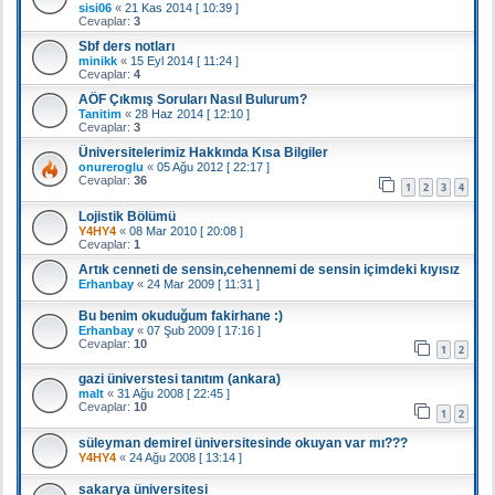
sisi06
«
21 Kas 2014 [ 10:39 ]
Cevaplar:
3
Sbf ders notları
minikk
«
15 Eyl 2014 [ 11:24 ]
Cevaplar:
4
AÖF Çıkmış Soruları Nasıl Bulurum?
Tanitim
«
28 Haz 2014 [ 12:10 ]
Cevaplar:
3
Üniversitelerimiz Hakkında Kısa Bilgiler
onureroglu
«
05 Ağu 2012 [ 22:17 ]
Cevaplar:
36
1
2
3
4
Lojistik Bölümü
Y4HY4
«
08 Mar 2010 [ 20:08 ]
Cevaplar:
1
Artık cenneti de sensin,cehennemi de sensin içimdeki kıyısız
Erhanbay
«
24 Mar 2009 [ 11:31 ]
Bu benim okuduğum fakirhane :)
Erhanbay
«
07 Şub 2009 [ 17:16 ]
Cevaplar:
10
1
2
gazi üniverstesi tanıtım (ankara)
malt
«
31 Ağu 2008 [ 22:45 ]
Cevaplar:
10
1
2
süleyman demirel üniversitesinde okuyan var mı???
Y4HY4
«
24 Ağu 2008 [ 13:14 ]
sakarya üniversitesi