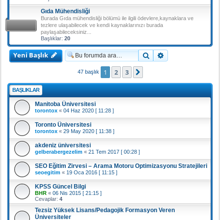
Gıda Mühendisliği
Burada Gıda mühendisliği bölümü ile ilgili ödevlere,kaynaklara ve
tezlere ulaşabilecek ve kendi kaynaklarınızı burada
paylaşabileceksiniz...
Başlıklar:
20
Yeni Başlık
Ara
Gelişmiş arama
1
2
3
Sonraki
47 başlık
BAŞLIKLAR
Manitoba Üniversitesi
torontox
«
04 Haz 2020 [ 11:28 ]
Toronto Üniversitesi
torontox
«
29 May 2020 [ 11:38 ]
akdeniz üniversitesi
gelberabergezelim
«
21 Tem 2017 [ 00:28 ]
SEO Eğitim Zirvesi – Arama Motoru Optimizasyonu Stratejileri
seoegitim
«
19 Oca 2016 [ 11:15 ]
KPSS Güncel Bilgi
BHR
«
06 Nis 2015 [ 21:15 ]
Cevaplar:
4
Tezsiz Yüksek Lisans/Pedagojik Formasyon Veren
Üniversiteler