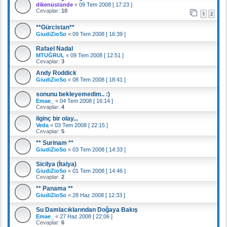
dikenüstünde
«
09 Tem 2008 [ 17:23 ]
Cevaplar:
10
1
2
**Gürcistan**
GiudiZioSo
«
09 Tem 2008 [ 16:39 ]
Rafael Nadal
MTUĞRUL
«
09 Tem 2008 [ 12:51 ]
Cevaplar:
3
Andy Roddick
GiudiZioSo
«
08 Tem 2008 [ 18:41 ]
sonunu bekleyemedim.. :)
Emae_
«
04 Tem 2008 [ 16:14 ]
Cevaplar:
4
ilginç bir olay...
Veda
«
03 Tem 2008 [ 22:15 ]
Cevaplar:
5
** Surinam **
GiudiZioSo
«
03 Tem 2008 [ 14:33 ]
Sicilya (İtalya)
GiudiZioSo
«
01 Tem 2008 [ 14:46 ]
Cevaplar:
2
** Panama **
GiudiZioSo
«
28 Haz 2008 [ 12:33 ]
Su Damlacıklarından Doğaya Bakış
Emae_
«
27 Haz 2008 [ 22:06 ]
Cevaplar:
6