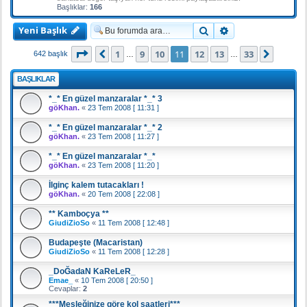
Başlıklar:
166
Yeni Başlık
Ara
Gelişmiş arama
11
. sayfa (Toplam
33
sayfa)
1
9
10
11
12
13
33
Önceki
Sonrak
642 başlık
…
…
BAŞLIKLAR
*_* En güzel manzaralar *_* 3
göKhan.
«
23 Tem 2008 [ 11:31 ]
*_* En güzel manzaralar *_* 2
göKhan.
«
23 Tem 2008 [ 11:27 ]
*_* En güzel manzaralar *_*
göKhan.
«
23 Tem 2008 [ 11:20 ]
İlginç kalem tutacakları !
göKhan.
«
20 Tem 2008 [ 22:08 ]
** Kamboçya **
GiudiZioSo
«
11 Tem 2008 [ 12:48 ]
Budapeşte (Macaristan)
GiudiZioSo
«
11 Tem 2008 [ 12:28 ]
_DoĞadaN KaReLeR_
Emae_
«
10 Tem 2008 [ 20:50 ]
Cevaplar:
2
***Mesleğinize göre kol saatleri***