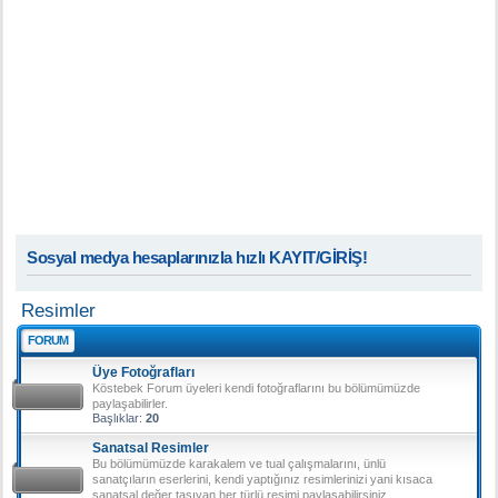
Sosyal medya hesaplarınızla hızlı KAYIT/GİRİŞ!
Resimler
FORUM
Üye Fotoğrafları
Köstebek Forum üyeleri kendi fotoğraflarını bu bölümümüzde
paylaşabilirler.
Başlıklar:
20
Sanatsal Resimler
Bu bölümümüzde karakalem ve tual çalışmalarını, ünlü
sanatçıların eserlerini, kendi yaptığınız resimlerinizi yani kısaca
sanatsal değer taşıyan her türlü resimi paylaşabilirsiniz.