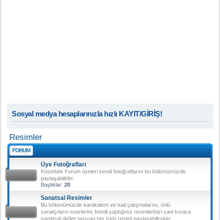
Sosyal medya hesaplarınızla hızlı KAYIT/GİRİŞ!
Resimler
FORUM
Üye Fotoğrafları
Köstebek Forum üyeleri kendi fotoğraflarını bu bölümümüzde
paylaşabilirler.
Başlıklar:
20
Sanatsal Resimler
Bu bölümümüzde karakalem ve tual çalışmalarını, ünlü
sanatçıların eserlerini, kendi yaptığınız resimlerinizi yani kısaca
sanatsal değer taşıyan her türlü resimi paylaşabilirsiniz.