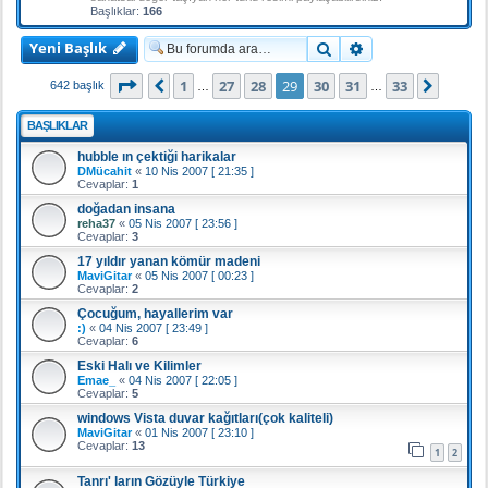
Başlıklar:
166
Yeni Başlık
Ara
Gelişmiş arama
29
. sayfa (Toplam
33
sayfa)
1
27
28
29
30
31
33
Önceki
Sonra
642 başlık
…
…
BAŞLIKLAR
hubble ın çektiği harikalar
DMücahit
«
10 Nis 2007 [ 21:35 ]
Cevaplar:
1
doğadan insana
reha37
«
05 Nis 2007 [ 23:56 ]
Cevaplar:
3
17 yıldır yanan kömür madeni
MaviGitar
«
05 Nis 2007 [ 00:23 ]
Cevaplar:
2
Çocuğum, hayallerim var
:)
«
04 Nis 2007 [ 23:49 ]
Cevaplar:
6
Eski Halı ve Kilimler
Emae_
«
04 Nis 2007 [ 22:05 ]
Cevaplar:
5
windows Vista duvar kağıtları(çok kaliteli)
MaviGitar
«
01 Nis 2007 [ 23:10 ]
Cevaplar:
13
1
2
Tanrı' ların Gözüyle Türkiye