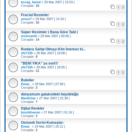
kocag_kartal
«
29 Mar 2007 [ 15:03 ]
Cevaplar:
16
1
2
Fractal Resimler
yosun*
«
29 Mar 2007 [ 14:16 ]
Cevaplar:
16
1
2
Süper Resimler ( Bana Göre Tabi )
erzincanlii
«
29 Mar 2007 [ 00:06 ]
Cevaplar:
14
1
2
Bunlara Sahip Olmayı Kim İstemez ki...
efe7155
«
28 Mar 2007 [ 19:08 ]
Cevaplar:
9
"BENİ YIKA" ya son!!!
efe7155
«
28 Mar 2007 [ 18:55 ]
Cevaplar:
12
1
2
Bulutlar
Emae_
«
28 Mar 2007 [ 07:58 ]
Cevaplar:
3
dünyamızın galaksideki büyüklüğü
MaviGitar
«
27 Mar 2007 [ 22:38 ]
Cevaplar:
7
Dijital Renkler
küçükhanım
«
27 Mar 2007 [ 01:16 ]
Cevaplar:
2
Osmanlı Serisi-Kumaşlar-
Emae_
«
24 Mar 2007 [ 20:11 ]
Cevaplar:
2