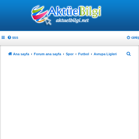
SSS
GIRIŞ
A
Ana sayfa
Forum ana sayfa
Spor
Futbol
Avrupa Ligleri
r
a