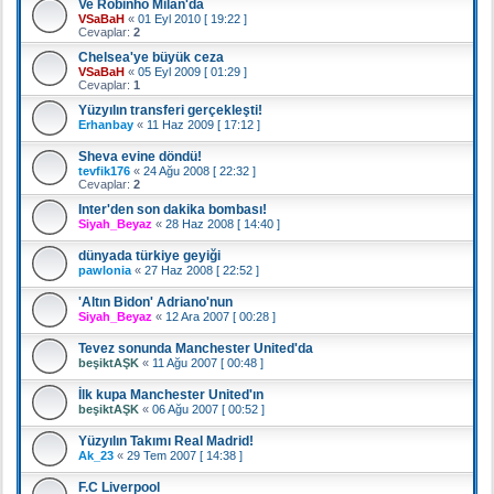
Ve Robinho Milan'da
VSaBaH
«
01 Eyl 2010 [ 19:22 ]
Cevaplar:
2
Chelsea'ye büyük ceza
VSaBaH
«
05 Eyl 2009 [ 01:29 ]
Cevaplar:
1
Yüzyılın transferi gerçekleşti!
Erhanbay
«
11 Haz 2009 [ 17:12 ]
Sheva evine döndü!
tevfik176
«
24 Ağu 2008 [ 22:32 ]
Cevaplar:
2
Inter'den son dakika bombası!
Siyah_Beyaz
«
28 Haz 2008 [ 14:40 ]
dünyada türkiye geyiği
pawlonia
«
27 Haz 2008 [ 22:52 ]
'Altın Bidon' Adriano'nun
Siyah_Beyaz
«
12 Ara 2007 [ 00:28 ]
Tevez sonunda Manchester United'da
beşiktAŞK
«
11 Ağu 2007 [ 00:48 ]
İlk kupa Manchester United'ın
beşiktAŞK
«
06 Ağu 2007 [ 00:52 ]
Yüzyılın Takımı Real Madrid!
Ak_23
«
29 Tem 2007 [ 14:38 ]
F.C Liverpool