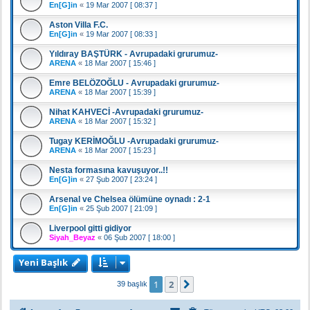
En[G]in
«
19 Mar 2007 [ 08:37 ]
Aston Villa F.C.
En[G]in
«
19 Mar 2007 [ 08:33 ]
Yıldıray BAŞTÜRK - Avrupadaki grurumuz-
ARENA
«
18 Mar 2007 [ 15:46 ]
Emre BELÖZOĞLU - Avrupadaki grurumuz-
ARENA
«
18 Mar 2007 [ 15:39 ]
Nihat KAHVECİ -Avrupadaki grurumuz-
ARENA
«
18 Mar 2007 [ 15:32 ]
Tugay KERİMOĞLU -Avrupadaki grurumuz-
ARENA
«
18 Mar 2007 [ 15:23 ]
Nesta formasına kavuşuyor..!!
En[G]in
«
27 Şub 2007 [ 23:24 ]
Arsenal ve Chelsea ölümüne oynadı : 2-1
En[G]in
«
25 Şub 2007 [ 21:09 ]
Liverpool gitti gidiyor
Siyah_Beyaz
«
06 Şub 2007 [ 18:00 ]
Yeni Başlık
1
2
Sonraki
39 başlık