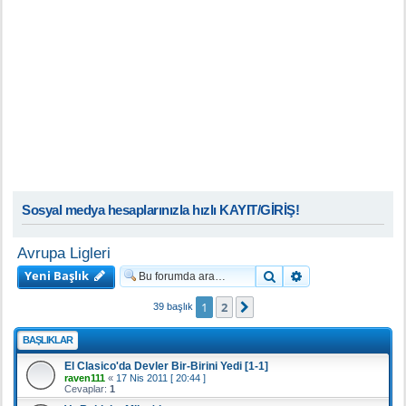
Sosyal medya hesaplarınızla hızlı KAYIT/GİRİŞ!
Avrupa Ligleri
Yeni Başlık
Ara
Gelişmiş arama
1
2
Sonraki
39 başlık
BAŞLIKLAR
El Clasico'da Devler Bir-Birini Yedi [1-1]
raven111
«
17 Nis 2011 [ 20:44 ]
Cevaplar:
1