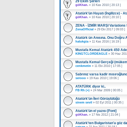
29 Ekim Şiirleri
göKhan.
»
10 Kas 2010 [ 20:13 ]
Atatürk'ün Hayatı (İngilizce) - At
göKhan.
»
10 Kas 2010 [ 20:10 ]
ZENA - İZMİR MARŞI Variations 
ZenaOfficial
»
29 Eki 2017 [ 09:03 ]
Atatürk ün Anısına. Onu Doğru 
halukgta
»
11 Kas 2016 [ 16:19 ]
Mustafa Kemal Atatürk 450 Ade
KINGTCLORDEAGLE
»
30 Haz 2015
Mustafa Kemal Gerçeği (mükem
cenkmetin
»
11 Eki 2010 [ 17:05 ]
Sabrınız varsa kadir mısıroğlund
serooo
»
19 Kas 2010 [ 19:06 ]
ATATÜRK diyor ki..
FB Rh (+)
»
24 Mar 2009 [ 00:05 ]
Atatürk'ün İleri Görüşlülüğü
sinem sevil
»
02 Eyl 2011 [ 00:35 ]
Atatürk'ün el yazısı [Font]
göKhan.
»
17 Nis 2012 [ 21:04 ]
Atatürk'ten Bulgaristan'a göz da
satsan
»
21 Ara 2011 [ 20:18 ]