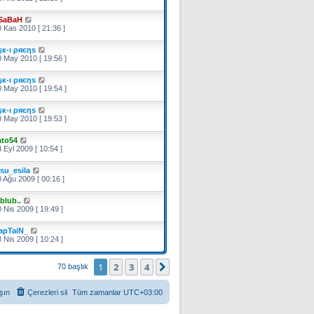
SaBaH
 Kas 2010 [ 21:36 ]
şк-ı ρяєηѕ
 May 2010 [ 19:56 ]
şк-ı ρяєηѕ
 May 2010 [ 19:54 ]
şк-ı ρяєηѕ
 May 2010 [ 19:53 ]
ato54
 Eyl 2009 [ 10:54 ]
fsu_esila
 Ağu 2009 [ 00:16 ]
blub..
 Nis 2009 [ 19:49 ]
apTaiN_
 Nis 2009 [ 10:24 ]
1
2
3
4
Sonraki
70 başlık
şın
Çerezleri sil
Tüm zamanlar
UTC+03:00