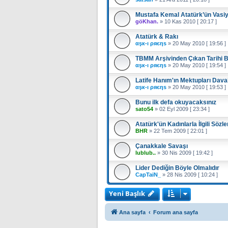
Mustafa Kemal Atatürk’ün Vasiy
göKhan.
»
10 Kas 2010 [ 20:17 ]
Atatürk & Rakı
αşк-ı ρяєηѕ
»
20 May 2010 [ 19:56 ]
TBMM Arşivinden Çıkan Tarihi 
αşк-ı ρяєηѕ
»
20 May 2010 [ 19:54 ]
Latife Hanım'ın Mektupları Dava
αşк-ı ρяєηѕ
»
20 May 2010 [ 19:53 ]
Bunu ilk defa okuyacaksınız
sato54
»
02 Eyl 2009 [ 23:34 ]
Atatürk'ün Kadınlarla İlgili Sözle
BHR
»
22 Tem 2009 [ 22:01 ]
Çanakkale Savaşı
lublub..
»
30 Nis 2009 [ 19:42 ]
Lider Dediğin Böyle Olmalıdır
CapTaiN_
»
28 Nis 2009 [ 10:24 ]
Yeni Başlık
Ana sayfa
Forum ana sayfa