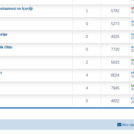
etnamesi ve İçeriği
V
1
5782
10
α
0
5273
20
Belge
α
0
4925
20
lık Oldu
α
0
7720
20
s
2
5933
03
ri
e
4
8024
30
lu
4
7945
30
C
0
4832
28
Bize ula