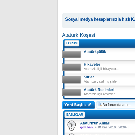
Sosyal medya hesaplarınızla hızlı 
Atatürk Köşesi
FORUM
Atatürkçülük
Hikayeler
Atamızla ilgili hikayeler...
Şiirler
Atamıza yazılmış şiirler...
Atatürk Resimleri
Atamızla ilgili resimler...
Yeni Başlık
BAŞLIKLAR
Atatürk'ün Anıları
göKhan.
»
10 Kas 2010 [ 20:04 ]