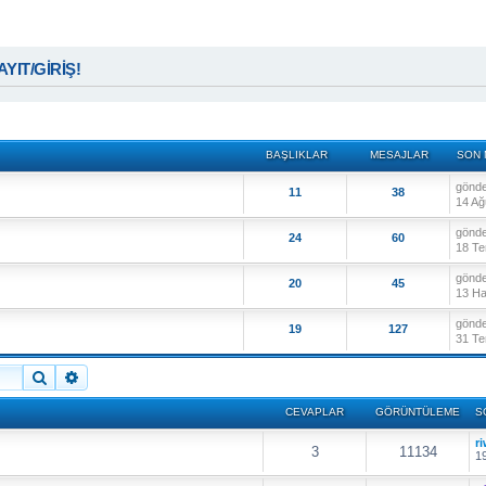
KAYIT/GİRİŞ!
BAŞLIKLAR
MESAJLAR
SON 
gönd
11
38
14 Ağ
gönd
24
60
18 Te
gönd
20
45
13 Ha
gönd
19
127
31 Te
Ara
Gelişmiş arama
CEVAPLAR
GÖRÜNTÜLEME
S
r
3
11134
19