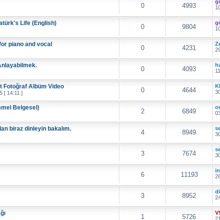
g
0
4993
10
atürk's Life (English)
g
0
9804
10
for piano and vocal
Z
0
4231
29
Anlayabilmek.
h
0
4093
11
t Fotoğraf Albüm Video
K
0
4644
30
 [ 14:11 ]
mel Belgesel)
o
2
6849
03
an biraz dinleyin bakalım.
s
4
8949
30
s
3
7674
30
i
6
11193
26
d
3
8952
24
ğı
V
1
5726
21