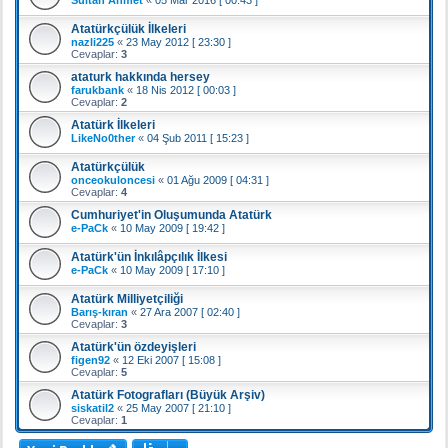
Atatürkçülük İlkeleri
nazli225
«
23 May 2012 [ 23:30 ]
Cevaplar:
3
ataturk hakkında hersey
farukbank
«
18 Nis 2012 [ 00:03 ]
Cevaplar:
2
Atatürk İlkeleri
LikeNo0ther
«
04 Şub 2011 [ 15:23 ]
Atatürkçülük
onceokuloncesi
«
01 Ağu 2009 [ 04:31 ]
Cevaplar:
4
Cumhuriyet'in Oluşumunda Atatürk
e-PaCk
«
10 May 2009 [ 19:42 ]
Atatürk'ün İnkılâpçılık İlkesi
e-PaCk
«
10 May 2009 [ 17:10 ]
Atatürk Milliyetçiliği
Barış-kıran
«
27 Ara 2007 [ 02:40 ]
Cevaplar:
3
Atatürk'ün özdeyişleri
figen92
«
12 Eki 2007 [ 15:08 ]
Cevaplar:
5
Atatürk Fotografları (Büyük Arşiv)
siskatil2
«
25 May 2007 [ 21:10 ]
Cevaplar:
1