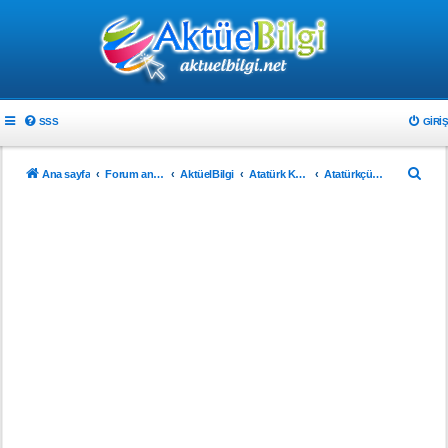
SSS
GIRIŞ
A
Ana sayfa
Forum ana sayfa
AktüelBilgi
Atatürk Köşesi
Atatürkçülük
r
a