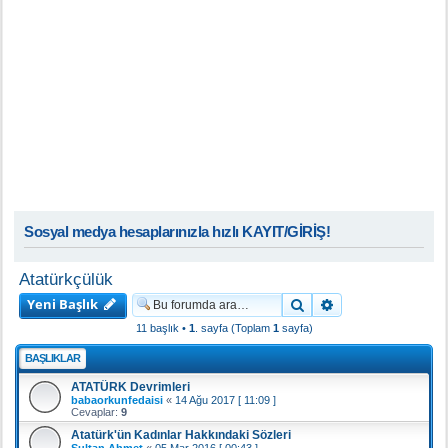
Sosyal medya hesaplarınızla hızlı KAYIT/GİRİŞ!
Atatürkçülük
Yeni Başlık
Ara
Gelişmiş arama
11 başlık •
1
. sayfa (Toplam
1
sayfa)
BAŞLIKLAR
ATATÜRK Devrimleri
babaorkunfedaisi
«
14 Ağu 2017 [ 11:09 ]
Cevaplar:
9
Atatürk'ün Kadınlar Hakkındaki Sözleri
Sultan Ahmet
«
05 Mar 2016 [ 00:43 ]