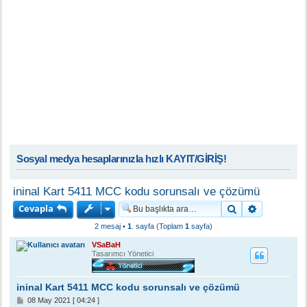
Sosyal medya hesaplarınızla hızlı KAYIT/GİRİŞ!
ininal Kart 5411 MCC kodu sorunsalı ve çözümü
Cevapla
Ara
Gelişmiş a
2 mesaj •
1
. sayfa (Toplam
1
sayfa)
VSaBaH
Tasarımcı Yönetici
ininal Kart 5411 MCC kodu sorunsalı ve çözümü
M
08 May 2021 [ 04:24 ]