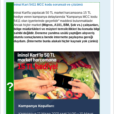
e
s
ininal Kart 5411 MCC kodu sorunsalı ve çözümü
a
j
ininal Kart'la yapılacak 50 TL market harcamasına 15 TL
hediye veren kampanya detaylarında "Kampanya MCC kodu
5411 olan işyerlerinde geçerlidir" maddesi bulunmaktadır.
Ancak hiçbir market
(Migros, A101, BİM, Şok vs.) çalışanları,
bölge müdürlükleri ve müşteri temsilcilikleri bu konuda bilgi
sahibi değildir. Deneme yanılma usülü yaptığım alışveriş
olumlu sonuçlanınca bende internette paylaşma gereği
duydum. (İnternette bunla alakalı hiçbir kaynak yok çünkü)
?