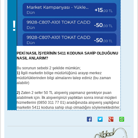
!
PEKİ NASIL İŞYERİNİN 5411 KODUNA SAHİP OLDUĞUNU
NASIL ANLARIM?
Bu sorunun sebebi 2 şekilde mümkün;
1)
İlgili marketin bölge müdürlüğünü arayıp merkez
müdürlüklerinden bilgi almalarını talep ediniz (bu zaman
alabilir)
2)
Zaten 2 sefer 50 TL alışveriş yapmanız gerekiyor puan
alabilmek için. İlk alışverişinizi yaptıktan sonra ininal müşteri
hizmetlerini (0850 311 77 01) aradığınızda alışveriş yaptığınız
marketin 5411 koduna sahip olup olmadığını söylemektedirler.