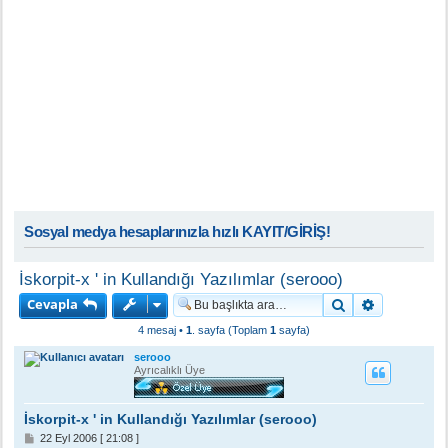
Sosyal medya hesaplarınızla hızlı KAYIT/GİRİŞ!
İskorpit-x ' in Kullandığı Yazılımlar (serooo)
Cevapla
Ara
Gelişmiş a
4 mesaj •
1
. sayfa (Toplam
1
sayfa)
serooo
Ayrıcalıklı Üye
İskorpit-x ' in Kullandığı Yazılımlar (serooo)
M
22 Eyl 2006 [ 21:08 ]