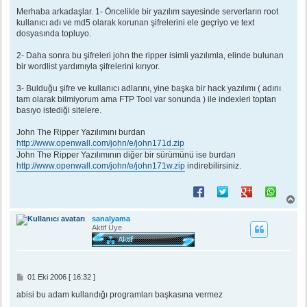
e
s
Merhaba arkadaşlar. 1- Öncelikle bir yazılım sayesinde serverların root
a
kullanıcı adı ve md5 olarak korunan şifrelerini ele geçriyo ve text
j
dosyasında topluyo.
2- Daha sonra bu şifreleri john the ripper isimli yazılımla, elinde bulunan
bir wordlist yardımıyla şifrelerini kırıyor.
3- Bulduğu şifre ve kullanıcı adlarını, yine başka bir hack yazılımı ( adını
tam olarak bilmiyorum ama FTP Tool var sonunda ) ile indexleri toptan
basıyo istediği sitelere.
John The Ripper Yazılımını burdan
http://www.openwall.com/john/e/john171d.zip
John The Ripper Yazılımının diğer bir sürümünü ise burdan
http://www.openwall.com/john/e/john171w.zip
indirebilirsiniz.
B
a
ş
sanalyama
a
Aktif Üye
d
ö
n
M
01 Eki 2006 [ 16:32 ]
e
s
abisi bu adam kullandığı programları başkasına vermez
a