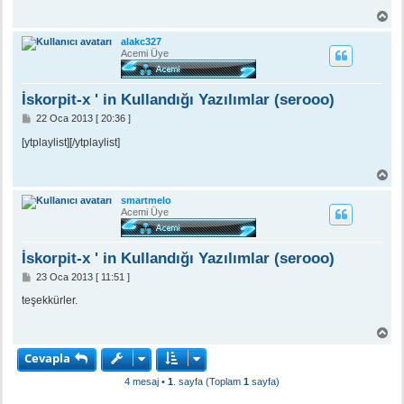
j
B
a
ş
alakc327
a
Acemi Üye
d
ö
n
İskorpit-x ' in Kullandığı Yazılımlar (serooo)
M
22 Oca 2013 [ 20:36 ]
e
s
[ytplaylist][/ytplaylist]
a
j
B
a
ş
smartmelo
a
Acemi Üye
d
ö
n
İskorpit-x ' in Kullandığı Yazılımlar (serooo)
M
23 Oca 2013 [ 11:51 ]
e
s
teşekkürler.
a
j
B
a
Cevapla
ş
a
4 mesaj •
1
. sayfa (Toplam
1
sayfa)
d
ö