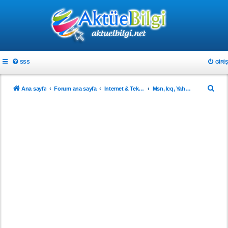
SSS
GIRIŞ
A
Ana sayfa
Forum ana sayfa
Internet & Teknoloji
Msn, Icq, Yahoo Messenger Yardım
r
a