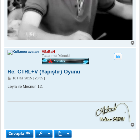
B
a
ş
VSaBaH
a
Tasarımcı Yönetici
d
ö
n
Re: CTRL+V (Yapıştır) Oyunu
M
10 Haz 2015 [ 23:35 ]
e
s
Leyla ile Mecnun 12.
a
j
B
a
Cevapla
ş
a