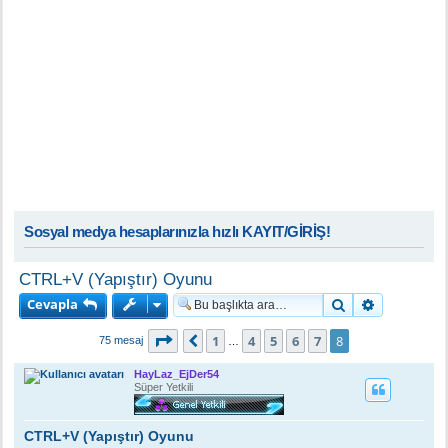
Sosyal medya hesaplarınızla hızlı KAYIT/GİRİŞ!
CTRL+V (Yapıştır) Oyunu
Cevapla
Ara
Gelişmiş a
8
. sayfa (Toplam
8
sayfa)
1
4
5
6
7
8
Önceki
75 mesaj
…
HayLaz_EjDer54
Süper Yetkili
CTRL+V (Yapıştır) Oyunu