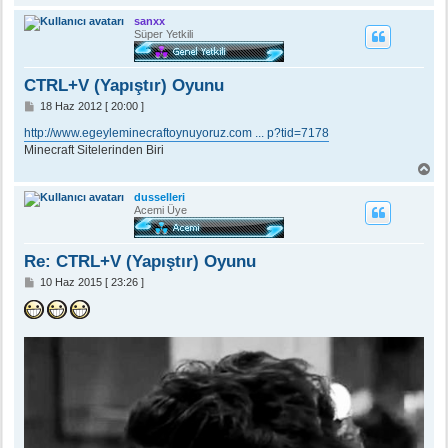
a
ş
sanxx
a
Süper Yetkili
d
ö
n
CTRL+V (Yapıştır) Oyunu
M
18 Haz 2012 [ 20:00 ]
e
s
http://www.egeyleminecraftoynuyoruz.com ... p?tid=7178
a
Minecraft Sitelerinden Biri
j
B
a
ş
dusselleri
a
Acemi Üye
d
ö
n
Re: CTRL+V (Yapıştır) Oyunu
M
10 Haz 2015 [ 23:26 ]
e
s
a
j