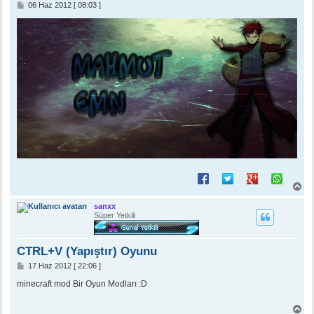
M
06 Haz 2012 [ 08:03 ]
e
s
a
j
B
a
ş
sanxx
a
Süper Yetkili
d
ö
n
CTRL+V (Yapıştır) Oyunu
M
17 Haz 2012 [ 22:06 ]
e
s
minecraft mod Bir Oyun Modları :D
a
j
B