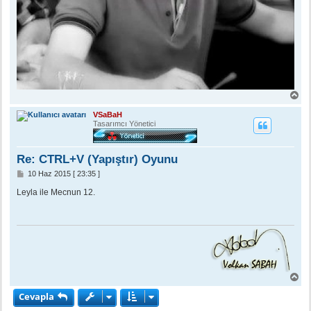
B
a
ş
VSaBaH
a
Tasarımcı Yönetici
d
ö
n
Re: CTRL+V (Yapıştır) Oyunu
M
10 Haz 2015 [ 23:35 ]
e
s
Leyla ile Mecnun 12.
a
j
B
a
Cevapla
ş
a