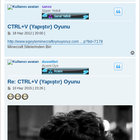
a
ş
sanxx
a
Süper Yetkili
d
ö
n
CTRL+V (Yapıştır) Oyunu
M
18 Haz 2012 [ 20:00 ]
e
s
http://www.egeyleminecraftoynuyoruz.com ... p?tid=7178
a
Minecraft Sitelerinden Biri
j
B
a
ş
dusselleri
a
Acemi Üye
d
ö
n
Re: CTRL+V (Yapıştır) Oyunu
M
10 Haz 2015 [ 23:26 ]
e
s
a
j