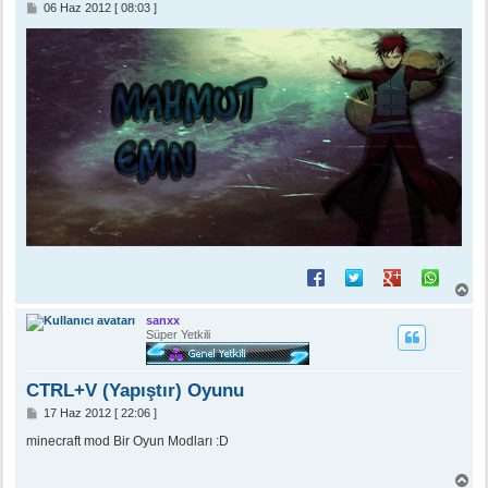
M
06 Haz 2012 [ 08:03 ]
e
s
a
j
B
a
ş
sanxx
a
Süper Yetkili
d
ö
n
CTRL+V (Yapıştır) Oyunu
M
17 Haz 2012 [ 22:06 ]
e
s
minecraft mod Bir Oyun Modları :D
a
j
B