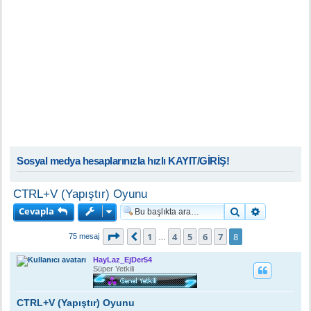
Sosyal medya hesaplarınızla hızlı KAYIT/GİRİŞ!
CTRL+V (Yapıştır) Oyunu
Cevapla
Ara
Gelişmiş a
8
. sayfa (Toplam
8
sayfa)
1
4
5
6
7
8
Önceki
75 mesaj
…
HayLaz_EjDer54
Süper Yetkili
CTRL+V (Yapıştır) Oyunu