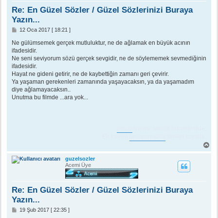
n
Re: En Güzel Sözler / Güzel Sözlerinizi Buraya
Yazın...
M
12 Oca 2017 [ 18:21 ]
e
s
Ne gülümsemek gerçek mutluluktur, ne de ağlamak en büyük acının
a
ifadesidir.
j
Ne seni seviyorum sözü gerçek sevgidir, ne de söylememek sevmediğinin
ifadesidir.
Hayat ne gideni getirir, ne de kaybettiğin zamanı geri çevirir.
Ya yaşaman gerekenleri zamanında yaşayacaksın, ya da yaşamadım
diye ağlamayacaksın..
Unutma bu filmde ...ara yok...
porno
izleme siteniz hizmetinizde.
En kaliteli
brazzers sikiş
filmleri burada.
B
a
ş
guzelsozler
a
Acemi Üye
d
ö
n
Re: En Güzel Sözler / Güzel Sözlerinizi Buraya
Yazın...
M
19 Şub 2017 [ 22:35 ]
e