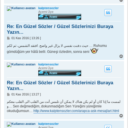
a
ş
kalptensozler
a
Acemi Üye
d
ö
n
Re: En Güzel Sözler / Güzel Sözlerinizi Buraya
Yazın...
M
01 Kas 2016 [ 13:26 ]
e
s
حيث دفنت نفسي لا يزال غير واضح. افتقد الشمس، ثم لكم … Ruhumu
a
gömdüğüm yer hâlâ belli. Güneşi özledim, sonra seni
j
B
a
ş
kalptensozler
a
Acemi Üye
d
ö
n
Re: En Güzel Sözler / Güzel Sözlerinizi Buraya
Yazın...
M
01 Kas 2016 [ 13:27 ]
e
s
لمست ما إذا كان أو لم يكن هناك لا يمكن أن تلمس أنت من القلب الى القلب معكم
a
و… Sen değmediğim, dokunmadığım Sen Yüreğini yüreğimle
j
okuduğumsun…
http://www.kalptensozler.com/arapca-ask-mesajlari.html
B
a
ş
kalptensozler
a
Acemi Üye