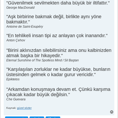
"Güvenilmek sevilmekten daha büyük bir iltifattır."
s
a
George MacDonald
j
"Aşk birbirine bakmak değil, birlikte aynı yöne
bakmaktır."
Antoine de Saint-Exupéry
"En tehlikeli insan tipi az anlayan çok inanandır."
Anton Çehov
"Birini aklınızdan silebilirsiniz ama onu kalbinizden
atmak başka bir hikayedir."
Eternal Sunshine of The Spotless Mind / Sil Baştan
"Karşılaşılan zorluklar ne kadar büyükse, bunların
üstesinden gelmek o kadar gurur vericidir."
Epiktetos
"Arkamdan konuşmaya devam et. Çünkü karşıma
çıkacak kadar büyük değilsin."
Che Guevara
Kaynak:
güzel sözler
B
a