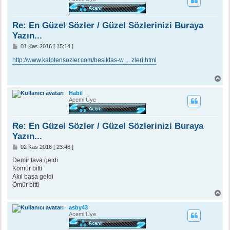
d
ö
n
Re: En Güzel Sözler / Güzel Sözlerinizi Buraya
Yazın...
M
01 Kas 2016 [ 15:14 ]
e
s
http://www.kalptensozler.com/besiktas-w ... zleri.html
a
j
B
a
ş
Habil
a
Acemi Üye
d
ö
n
Re: En Güzel Sözler / Güzel Sözlerinizi Buraya
Yazın...
M
02 Kas 2016 [ 23:46 ]
e
s
Demir tava geldi
a
Kömür bitti
j
Akıl başa geldi
Ömür bitti
B
a
ş
asby43
a
Acemi Üye
d
ö