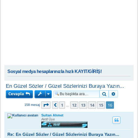
Sosyal medya hesaplarınızla hızlı KAYIT/GİRİŞ!
En Güzel Sözler / Güzel Sözlerinizi Buraya Yazın...
Cevapla
Ara
Gelişmiş a
16
. sayfa (Toplam
16
sayfa)
1
12
13
14
15
16
Önceki
158 mesaj
…
Sultan Ahmet
Aktif Üye
Re: En Güzel Sözler / Güzel Sözlerinizi Buraya Yazın...