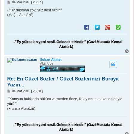
M
04 Mar 2016 [ 23:27 ]
e
s
- "Bir düşman çok, yüz dost azdır."
a
(Moğol Atasözü)
j
-"Ey yükselen yeni nesil. Gelecek sizindir." (Gazi Mustafa Kemal
Atatürk)
B
a
ş
Sultan Ahmet
a
Aktif Üye
d
ö
n
Re: En Güzel Sözler / Güzel Sözlerinizi Buraya
Yazın...
M
04 Mar 2016 [ 23:28 ]
e
s
-"Komşun hakkında hüküm vermeden önce, iki ay onun makosenleriyle
a
yürü."
j
(Fransız Atasözü)
-"Ey yükselen yeni nesil. Gelecek sizindir." (Gazi Mustafa Kemal
Atatürk)
B