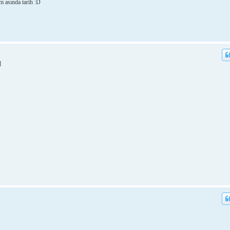
im asında tarih :D
]