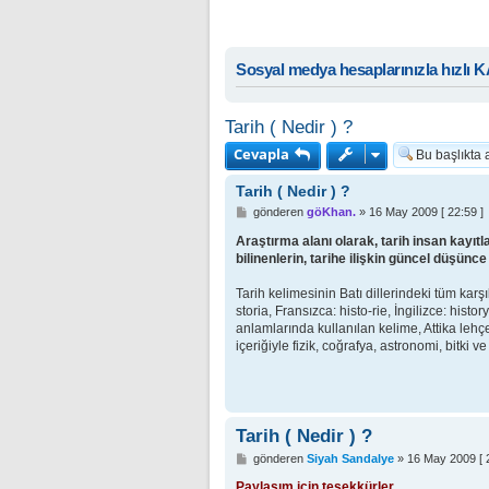
Sosyal medya hesaplarınızla hızlı 
Tarih ( Nedir ) ?
Cevapla
Tarih ( Nedir ) ?
M
gönderen
göKhan.
»
16 May 2009 [ 22:59 ]
e
s
Araştırma alanı olarak, tarih insan kayıtla
a
bilinenlerin, tarihe ilişkin güncel düşün
j
Tarih kelimesinin Batı dillerindeki tüm karşı
storia, Fransızca: histo-rie, İngilizce: his
anlamlarında kullanılan kelime, Attika lehç
içeriğiyle fizik, coğrafya, astronomi, bitki 
Tarih ( Nedir ) ?
M
gönderen
Siyah Sandalye
»
16 May 2009 [ 2
e
s
Paylaşım için teşekkürler.