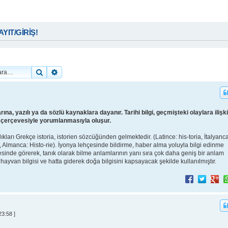
KAYIT/GİRİŞ!
Ara
Gelişmiş arama
rına, yazılı ya da sözlü kaynaklara dayanır. Tarihi bilgi, geçmişteki olaylara ilişk
ce çerçevesiyle yorumlanmasıyla oluşur.
lıkları Grekçe istoria, istorien sözcüğünden gelmektedir. (Latince: his-toria, İtalyanca
tory, Almanca: Histo-rie). İyonya lehçesinde bildirme, haber alma yoluyla bilgi edinme
esinde görerek, tanık olarak bilme anlamlarının yanı sıra çok daha geniş bir anlam
ve hayvan bilgisi ve hatta giderek doğa bilgisini kapsayacak şekilde kullanılmıştır.
3:58 ]