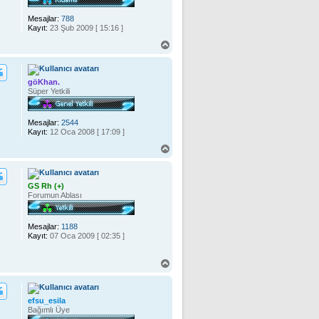
Mesajlar:
788
Kayıt:
23 Şub 2009 [ 15:16 ]
B
a
ş
a
göKhan.
d
Süper Yetkili
ö
n
Mesajlar:
2544
Kayıt:
12 Oca 2008 [ 17:09 ]
B
a
ş
a
GS Rh (+)
d
Forumun Ablası
ö
n
Mesajlar:
1188
Kayıt:
07 Oca 2009 [ 02:35 ]
B
a
ş
a
efsu_esila
d
Bağımlı Üye
ö