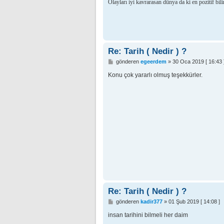
s
Olayları iyi kavrarasan dünya da ki en pozitif bil
a
j
Re: Tarih ( Nedir ) ?
M
gönderen
egeerdem
»
30 Oca 2019 [ 16:43 
e
s
Konu çok yararlı olmuş teşekkürler.
a
j
Re: Tarih ( Nedir ) ?
M
gönderen
kadir377
»
01 Şub 2019 [ 14:08 ]
e
s
insan tarihini bilmeli her daim
a