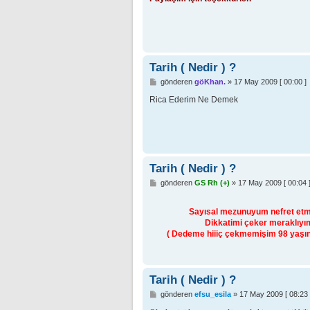
a
j
Tarih ( Nedir ) ?
M
gönderen
göKhan.
»
17 May 2009 [ 00:00 ]
e
s
Rica Ederim Ne Demek
a
j
Tarih ( Nedir ) ?
M
gönderen
GS Rh (+)
»
17 May 2009 [ 00:04 
e
s
a
Sayısal mezunuyum nefret etmiş
j
Dikkatimi çeker meraklıyım
( Dedeme hiiiç çekmemişim 98 yaşında
Tarih ( Nedir ) ?
M
gönderen
efsu_esila
»
17 May 2009 [ 08:23 
e