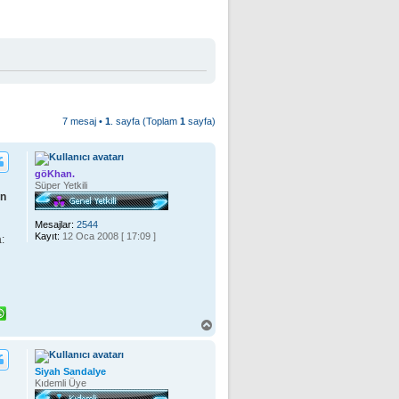
7 mesaj •
1
. sayfa (Toplam
1
sayfa)
göKhan.
Süper Yetkili
in
Mesajlar:
2544
Kayıt:
12 Oca 2008 [ 17:09 ]
:
B
a
ş
a
Siyah Sandalye
d
Kıdemli Üye
ö
n