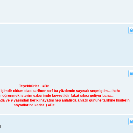
]
Teşekkürler... =D>
imdir oldum olası tarihten sırf bu yüzdende sayısalı seçmiştim... :heh:
 öğrenmek isterim ezberimde kuvvetlidir fakat sıkıcı geliyor bana...
 ve 9 yaşından beriki hayatını hep anlatırda anlatır gününe tarihine kişilerin
soyadlarına kadar..) =D>
]