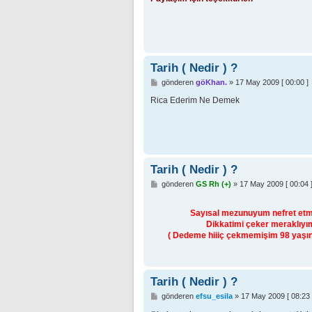
a
j
Tarih ( Nedir ) ?
M
gönderen
göKhan.
»
17 May 2009 [ 00:00 ]
e
s
Rica Ederim Ne Demek
a
j
Tarih ( Nedir ) ?
M
gönderen
GS Rh (+)
»
17 May 2009 [ 00:04 
e
s
a
Sayısal mezunuyum nefret etmiş
j
Dikkatimi çeker meraklıyım
( Dedeme hiiiç çekmemişim 98 yaşında
Tarih ( Nedir ) ?
M
gönderen
efsu_esila
»
17 May 2009 [ 08:23 
e