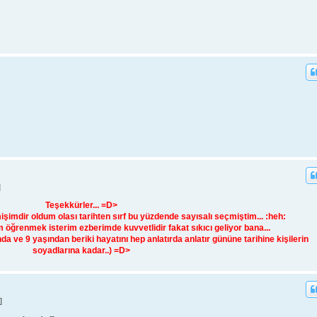
]
Teşekkürler... =D>
imdir oldum olası tarihten sırf bu yüzdende sayısalı seçmiştim... :heh:
 öğrenmek isterim ezberimde kuvvetlidir fakat sıkıcı geliyor bana...
 ve 9 yaşından beriki hayatını hep anlatırda anlatır gününe tarihine kişilerin
soyadlarına kadar..) =D>
]