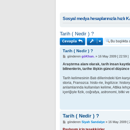
Sosyal medya hesaplarınızla hızlı 
Tarih ( Nedir ) ?
Cevapla
Tarih ( Nedir ) ?
M
gönderen
göKhan.
»
16 May 2009 [ 22:59 ]
e
s
Araştırma alanı olarak, tarih insan kayıtla
a
bilinenlerin, tarihe ilişkin güncel düşün
j
Tarih kelimesinin Batı dillerindeki tüm karşı
storia, Fransızca: histo-rie, İngilizce: his
anlamlarında kullanılan kelime, Attika lehç
içeriğiyle fizik, coğrafya, astronomi, bitki 
Tarih ( Nedir ) ?
M
gönderen
Siyah Sandalye
»
16 May 2009 [ 2
e
s
Paylaşım için teşekkürler.