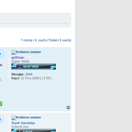
7 mesaj •
1
. sayfa (Toplam
1
sayfa)
göKhan.
Süper Yetkili
in
Mesajlar:
2544
Kayıt:
12 Oca 2008 [ 17:09 ]
:
B
a
ş
a
Siyah Sandalye
d
Kıdemli Üye
ö
n