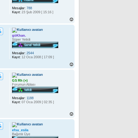
Mesajlar:
788
Kayıt:
23 Şub 2009 [ 15:16 ]
B
a
ş
a
göKhan.
d
Süper Yetkili
ö
n
Mesajlar:
2544
Kayıt:
12 Oca 2008 [ 17:09 ]
B
a
ş
a
GS Rh (+)
d
Forumun Ablası
ö
n
Mesajlar:
1188
Kayıt:
07 Oca 2009 [ 02:35 ]
B
a
ş
a
efsu_esila
d
Bağımlı Üye
ö