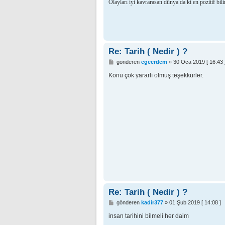
s
Olayları iyi kavrarasan dünya da ki en pozitif bil
a
j
Re: Tarih ( Nedir ) ?
M
gönderen
egeerdem
»
30 Oca 2019 [ 16:43 
e
s
Konu çok yararlı olmuş teşekkürler.
a
j
Re: Tarih ( Nedir ) ?
M
gönderen
kadir377
»
01 Şub 2019 [ 14:08 ]
e
s
insan tarihini bilmeli her daim
a