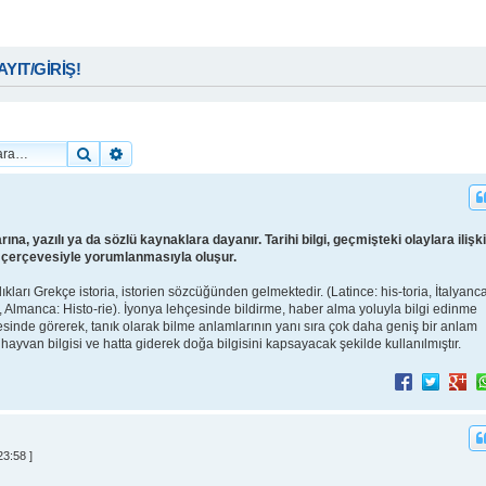
KAYIT/GİRİŞ!
Ara
Gelişmiş arama
rına, yazılı ya da sözlü kaynaklara dayanır. Tarihi bilgi, geçmişteki olaylara ilişk
ce çerçevesiyle yorumlanmasıyla oluşur.
lıkları Grekçe istoria, istorien sözcüğünden gelmektedir. (Latince: his-toria, İtalyanca
tory, Almanca: Histo-rie). İyonya lehçesinde bildirme, haber alma yoluyla bilgi edinme
esinde görerek, tanık olarak bilme anlamlarının yanı sıra çok daha geniş bir anlam
ve hayvan bilgisi ve hatta giderek doğa bilgisini kapsayacak şekilde kullanılmıştır.
3:58 ]