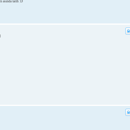
im asında tarih :D
]