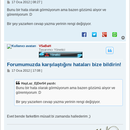
M
17 Oca 2012 [ 08:27 ]
e
s
Bunu bir hata olarak görmüyorum ama bazen gözümü alıyor ve
a
göremiyorum :D
j
Bir şey yazarken cevap yazma yerinin rengi değişiyor.
B
a
ş
VSaBaH
a
Tasarımcı Yönetici
d
ö
n
Forumumuzda karşılaştığını hataları bize bildirin!
M
17 Oca 2012 [ 17:08 ]
e
s
a
HayLaz_EjDer54 yazdı:
j
Bunu bir hata olarak görmüyorum ama bazen gözümü alıyor ve
göremiyorum :D
Bir şey yazarken cevap yazma yerinin rengi değişiyor.
Evet bende farkettim müsait bi zamanda hallederim ;)