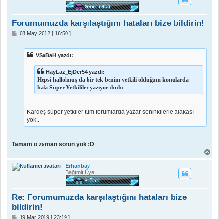
d
ö
n
Forumumuzda karşılaştığını hataları bize bildirin!
M
08 May 2012 [ 16:50 ]
e
s
a
VSaBaH yazdı:
j
HayLaz_EjDer54 yazdı:
Hepsi hallolmuş da bir tek benim yetkili olduğum konularda
hala Süper Yetkililer yazıyor :huh:
Kardeş süper yetkiler tüm forumlarda yazar seninkilerle alakası
yok..
Tamam o zaman sorun yok :D
B
a
ş
Erhanbay
a
Bağımlı Üye
d
ö
n
Re: Forumumuzda karşılaştığını hataları bize
bildirin!
M
19 Mar 2019 [ 23:19 ]