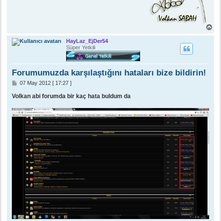
B
a
ş
HayLaz_EjDer54
a
Süper Yetkili
d
ö
n
Forumumuzda karşılaştığını hataları bize bildirin!
M
07 May 2012 [ 17:27 ]
e
s
Volkan abi forumda bir kaç hata buldum da
a
j