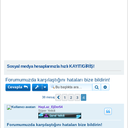
Sosyal medya hesaplarınızla hızlı KAYIT/GİRİŞ!
Forumumuzda karşılaştığını hataları bize bildirin!
Cevapla
Ara
Gelişmiş a
1
2
3
4
Önceki
38 mesaj
HayLaz_EjDer54
Süper Yetkili
Forumumuzda karşılaştığını hataları bize bildirin!