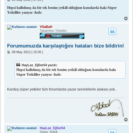
e
s
Hepsi hallolmuş da bir tek benim yetkili olduğum konularda hala Süper
a
Yetkililer yazıyor :huh:
j
B
a
ş
VSaBaH
a
Tasarımcı Yönetici
d
ö
n
Forumumuzda karşılaştığını hataları bize bildirin!
M
08 May 2012 [ 15:05 ]
e
s
a
HayLaz_EjDer54 yazdı:
j
Hepsi hallolmuş da bir tek benim yetkili olduğum konularda hala
Süper Yetkililer yazıyor :huh:
Kardeş süper yetkiler tüm forumlarda yazar seninkilerle alakası yok..
B
a
ş
HayLaz_EjDer54
a
Süper Yetkili