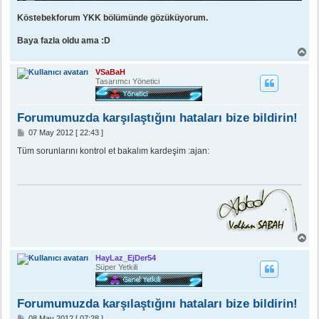
Köstebekforum YKK bölümünde gözüküyorum.
Baya fazla oldu ama :D
B
a
ş
VSaBaH
a
Tasarımcı Yönetici
d
ö
n
Forumumuzda karşılaştığını hataları bize bildirin!
M
07 May 2012 [ 22:43 ]
e
s
Tüm sorunlarını kontrol et bakalım kardeşim :ajan:
a
j
B
a
ş
HayLaz_EjDer54
a
Süper Yetkili
d
ö
n
Forumumuzda karşılaştığını hataları bize bildirin!
M
08 May 2012 [ 07:28 ]