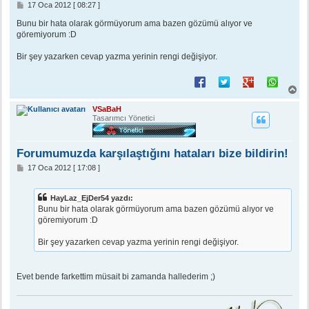
M
17 Oca 2012 [ 08:27 ]
e
s
Bunu bir hata olarak görmüyorum ama bazen gözümü alıyor ve
a
göremiyorum :D
j
Bir şey yazarken cevap yazma yerinin rengi değişiyor.
B
a
ş
VSaBaH
a
Tasarımcı Yönetici
d
ö
n
Forumumuzda karşılaştığını hataları bize bildirin!
M
17 Oca 2012 [ 17:08 ]
e
s
a
HayLaz_EjDer54 yazdı:
j
Bunu bir hata olarak görmüyorum ama bazen gözümü alıyor ve
göremiyorum :D
Bir şey yazarken cevap yazma yerinin rengi değişiyor.
Evet bende farkettim müsait bi zamanda hallederim ;)