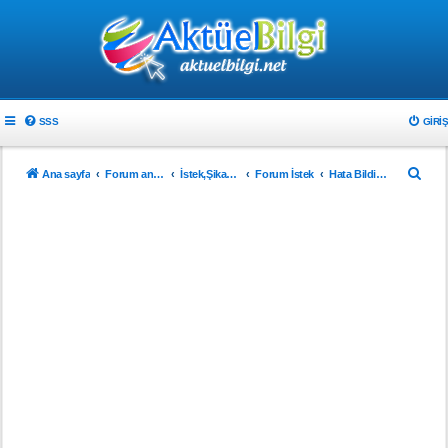
SSS
GIRIŞ
A
Ana sayfa
Forum ana sayfa
İstek,Şikayet ve Önerileriniz
Forum İstek
Hata Bildirimi
r
a