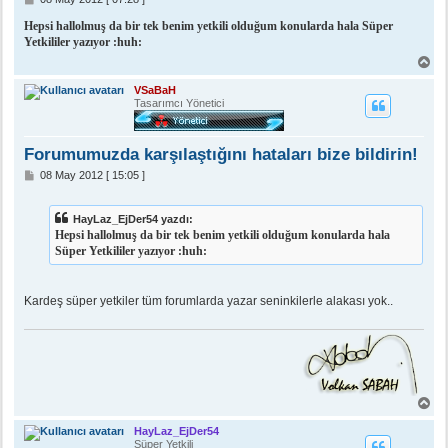
e
s
Hepsi hallolmuş da bir tek benim yetkili olduğum konularda hala Süper
a
Yetkililer yazıyor :huh:
j
B
a
ş
VSaBaH
a
Tasarımcı Yönetici
d
ö
n
Forumumuzda karşılaştığını hataları bize bildirin!
M
08 May 2012 [ 15:05 ]
e
s
a
HayLaz_EjDer54 yazdı:
j
Hepsi hallolmuş da bir tek benim yetkili olduğum konularda hala
Süper Yetkililer yazıyor :huh:
Kardeş süper yetkiler tüm forumlarda yazar seninkilerle alakası yok..
B
a
ş
HayLaz_EjDer54
a
Süper Yetkili