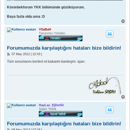
Köstebekforum YKK bölümünde gözüküyorum.
Baya fazla oldu ama :D
B
a
ş
VSaBaH
a
Tasarımcı Yönetici
d
ö
n
Forumumuzda karşılaştığını hataları bize bildirin!
M
07 May 2012 [ 22:43 ]
e
s
Tüm sorunlarını kontrol et bakalım kardeşim :ajan:
a
j
B
a
ş
HayLaz_EjDer54
a
Süper Yetkili
d
ö
n
Forumumuzda karşılaştığını hataları bize bildirin!
M
08 May 2012 [ 07:28 ]