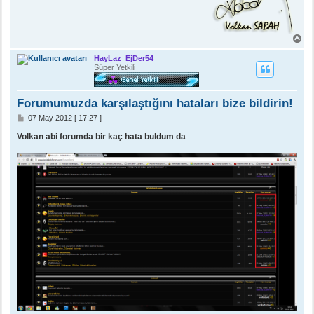
B
a
ş
HayLaz_EjDer54
a
Süper Yetkili
d
ö
n
Forumumuzda karşılaştığını hataları bize bildirin!
M
07 May 2012 [ 17:27 ]
e
s
Volkan abi forumda bir kaç hata buldum da
a
j