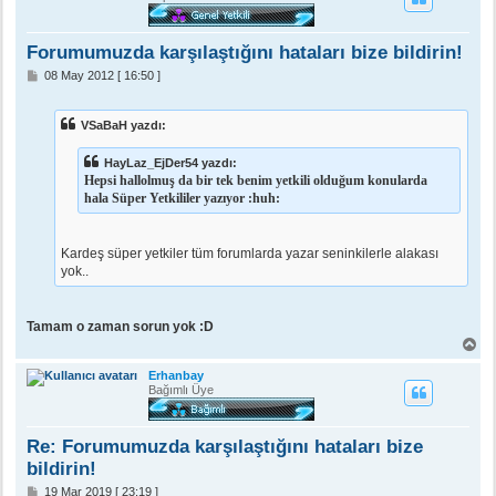
d
ö
n
Forumumuzda karşılaştığını hataları bize bildirin!
M
08 May 2012 [ 16:50 ]
e
s
a
VSaBaH yazdı:
j
HayLaz_EjDer54 yazdı:
Hepsi hallolmuş da bir tek benim yetkili olduğum konularda
hala Süper Yetkililer yazıyor :huh:
Kardeş süper yetkiler tüm forumlarda yazar seninkilerle alakası
yok..
Tamam o zaman sorun yok :D
B
a
ş
Erhanbay
a
Bağımlı Üye
d
ö
n
Re: Forumumuzda karşılaştığını hataları bize
bildirin!
M
19 Mar 2019 [ 23:19 ]