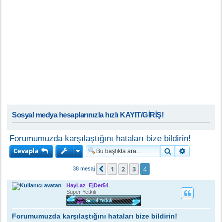
Sosyal medya hesaplarınızla hızlı KAYIT/GİRİŞ!
Forumumuzda karşılaştığını hataları bize bildirin!
Cevapla
Ara
Gelişmiş a
1
2
3
4
Önceki
38 mesaj
HayLaz_EjDer54
Süper Yetkili
Forumumuzda karşılaştığını hataları bize bildirin!