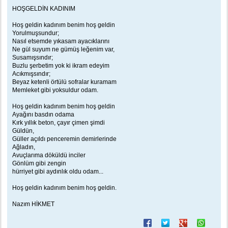
e
s
HOŞGELDİN KADINIM
a
j
Hoş geldin kadınım benim hoş geldin
Yorulmuşsundur;
Nasıl etsemde yıkasam ayacıklarını
Ne gül suyum ne gümüş leğenim var,
Susamışsındır;
Buzlu şerbetim yok ki ikram edeyim
Acıkmışsındır;
Beyaz ketenli örtülü sofralar kuramam
Memleket gibi yoksuldur odam.
Hoş geldin kadınım benim hoş geldin
Ayağını basdın odama
Kırk yıllık beton, çayır çimen şimdi
Güldün,
Güller açıldı penceremin demirlerinde
Ağladın,
Avuçlarıma döküldü inciler
Gönlüm gibi zengin
hürriyet gibi aydınlık oldu odam...
Hoş geldin kadınım benim hoş geldin.
Nazım HİKMET