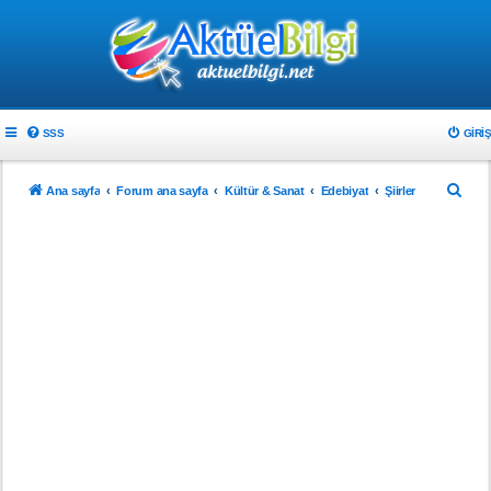
SSS
GIRIŞ
A
Ana sayfa
Forum ana sayfa
Kültür & Sanat
Edebiyat
Şiirler
r
a