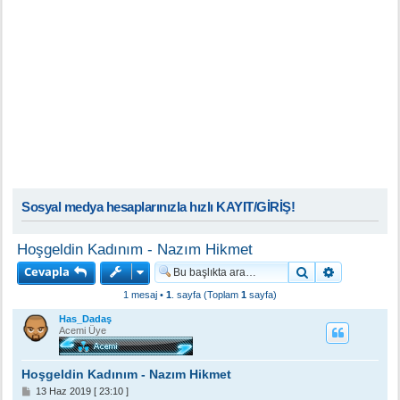
Sosyal medya hesaplarınızla hızlı KAYIT/GİRİŞ!
Hoşgeldin Kadınım - Nazım Hikmet
Cevapla
Ara
Gelişmiş a
1 mesaj •
1
. sayfa (Toplam
1
sayfa)
Has_Dadaş
Acemi Üye
Hoşgeldin Kadınım - Nazım Hikmet
M
13 Haz 2019 [ 23:10 ]