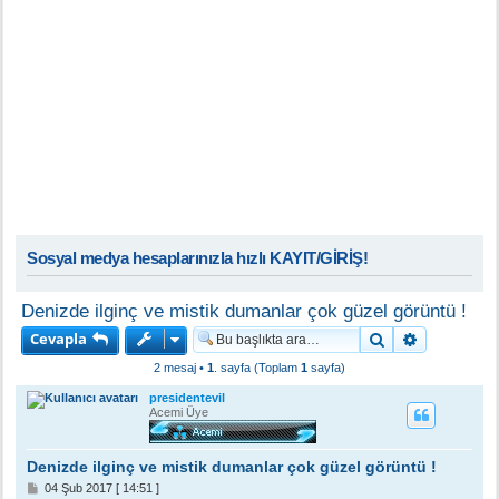
Sosyal medya hesaplarınızla hızlı KAYIT/GİRİŞ!
Denizde ilginç ve mistik dumanlar çok güzel görüntü !
Cevapla
Ara
Gelişmiş a
2 mesaj •
1
. sayfa (Toplam
1
sayfa)
presidentevil
Acemi Üye
Denizde ilginç ve mistik dumanlar çok güzel görüntü !
M
04 Şub 2017 [ 14:51 ]