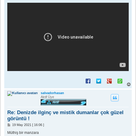
e
s
a
j
B
a
ş
salvadorhasan
a
Aktif Üye
d
ö
n
Re: Denizde ilginç ve mistik dumanlar çok güzel
görüntü !
M
19 May 2021 [ 16:06 ]
e
s
Müthiş bir manzara