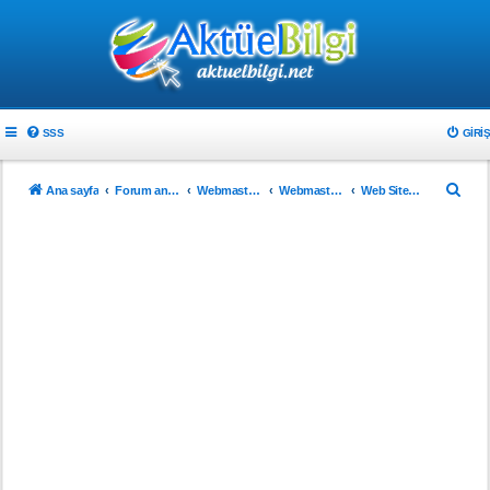
SSS
GIRIŞ
A
Ana sayfa
Forum ana sayfa
Webmaster & Tasarım
Webmasterlar için
Web Sitenizi Tanıtın..!
r
a