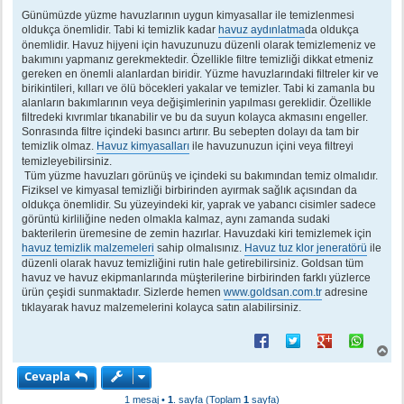
e
s
Günümüzde yüzme havuzlarının uygun kimyasallar ile temizlenmesi
a
oldukça önemlidir. Tabi ki temizlik kadar
havuz aydınlatma
da oldukça
j
önemlidir. Havuz hijyeni için havuzunuzu düzenli olarak temizlemeniz ve
bakımını yapmanız gerekmektedir. Özellikle filtre temizliği dikkat etmeniz
gereken en önemli alanlardan biridir. Yüzme havuzlarındaki filtreler kir ve
birikintileri, kılları ve ölü böcekleri yakalar ve temizler. Tabi ki zamanla bu
alanların bakımlarının veya değişimlerinin yapılması gereklidir. Özellikle
filtredeki kıvrımlar tıkanabilir ve bu da suyun kolayca akmasını engeller.
Sonrasında filtre içindeki basıncı artırır. Bu sebepten dolayı da tam bir
temizlik olmaz.
Havuz kimyasalları
ile havuzunuzun içini veya filtreyi
temizleyebilirsiniz.
Tüm yüzme havuzları görünüş ve içindeki su bakımından temiz olmalıdır.
Fiziksel ve kimyasal temizliği birbirinden ayırmak sağlık açısından da
oldukça önemlidir. Su yüzeyindeki kir, yaprak ve yabancı cisimler sadece
görüntü kirliliğine neden olmakla kalmaz, aynı zamanda sudaki
bakterilerin üremesine de zemin hazırlar. Havuzdaki kiri temizlemek için
havuz temizlik malzemeleri
sahip olmalısınız.
Havuz tuz klor jeneratörü
ile
düzenli olarak havuz temizliğini rutin hale getirebilirsiniz. Goldsan tüm
havuz ve havuz ekipmanlarında müşterilerine birbirinden farklı yüzlerce
ürün çeşidi sunmaktadır. Sizlerde hemen
www.goldsan.com.tr
adresine
tıklayarak havuz malzemelerini kolayca satın alabilirsiniz.
B
a
Cevapla
ş
a
1 mesaj •
1
. sayfa (Toplam
1
sayfa)
d