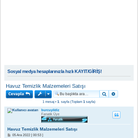
Sosyal medya hesaplarınızla hızlı KAYIT/GİRİŞ!
Havuz Temizlik Malzemeleri Satışı
Cevapla
Ara
Gelişmiş a
1 mesaj •
1
. sayfa (Toplam
1
sayfa)
burcuyildiz
Fanatik Üye
Havuz Temizlik Malzemeleri Satışı
M
05 Ara 2022 [ 00:53 ]