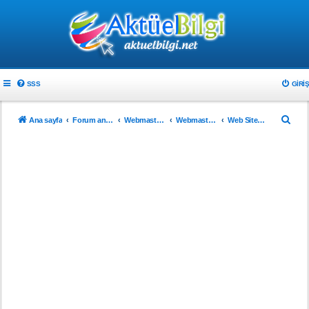
SSS
GIRIŞ
A
Ana sayfa
Forum ana sayfa
Webmaster & Tasarım
Webmasterlar için
Web Sitenizi Tanıtın..!
r
a