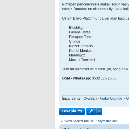
Pimapen pencelerinizle alakalı sorun yaşıyo
ederiz. Buradan en ekonomik fiyatlarla kali
Ustam Biliyo Platformunda yer alan bazı usta
Elektrikçi
Fayans Ustası
Pimapen Tamiri
Çilingir
Klozet Tamircisi
Kombi Montajı
Marangoz
Musluk Tamircisi
Tüm bu hizmetler ve fazlası için, aşağıdaki
GSM - WhatsApp:
0532 175 26 60
İmza:
Benten Oyunları
-
Araba Oyunları
-
O
Cevapla
“Web Sitenizi Tanıtın..!” sayfasına dön