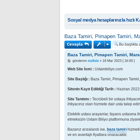
Sosyal medya hesaplarınızla hızlı 
Baza Tamiri, Pimapen Tamiri, Ma
Cevapla
Baza Tamiri, Pimapen Tamiri, Maran
M
gönderen
nullsix
»
18 Mar 2023 [ 16:00 ]
e
s
Web Site İsmi :
Ustambiliyo.com
a
j
Site Başlığı :
Baza Tamiri, Pimapen Tamiri, 
Sitenin Kayıt Edildiği Tarih :
Haziran 2022
Site Tanıtımı :
Tecrübeli bir ustaya ihtiyac
ihtiyacınız olan hizmete dair usta talep edin
Elektrik ustası arayanlar, fayans ustasına i
etmeksizin Ustam Biliyo platformuna ziyareti
Bazanız arızalandı ise,
baza tamiri
hizmeti 
ve en avantajlı fiyatlara onaracaktır.