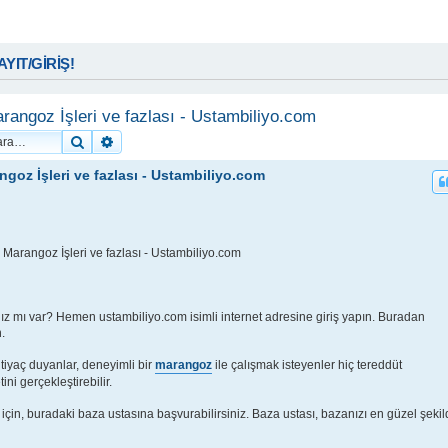
KAYIT/GİRİŞ!
rangoz İşleri ve fazlası - Ustambiliyo.com
Ara
Gelişmiş arama
goz İşleri ve fazlası - Ustambiliyo.com
Marangoz İşleri ve fazlası - Ustambiliyo.com
ınız mı var? Hemen ustambiliyo.com isimli internet adresine giriş yapın. Buradan
.
htiyaç duyanlar, deneyimli bir
marangoz
ile çalışmak isteyenler hiç tereddüt
ni gerçekleştirebilir.
için, buradaki baza ustasına başvurabilirsiniz. Baza ustası, bazanızı en güzel şeki