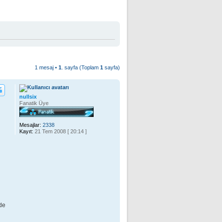
1 mesaj •
1
. sayfa (Toplam
1
sayfa)
nullsix
Fanatik Üye
Mesajlar:
2338
Kayıt:
21 Tem 2008 [ 20:14 ]
lde