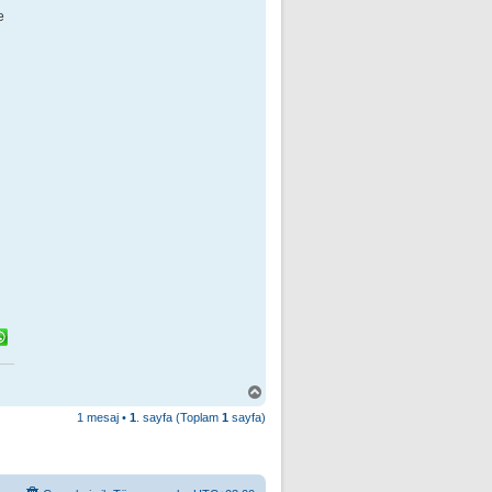
e
B
a
1 mesaj •
1
. sayfa (Toplam
1
sayfa)
ş
a
d
ö
n