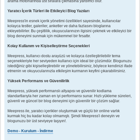
arama motorlarında üst sıralara çıkmasına yardımcı olur.
Yaratıcı İçerik Türleri ile Etkileyici Blog Yazıları
Meepress'in esnek içerik yönetimi özellikleri sayesinde, kullanıcılar
kolayca testler, galeriler, anketler ve daha fazlasını bloglarına
ekleyebilirler. Bu çeşitlilik, okuyucularınızın ilgisini çekmek ve etkileyici bir
blog deneyimi sunmak için mükemmel bir fırsattır.
Kolay Kullanım ve Kişiselleştirme Seçenekleri
Meepress, kullanıcı dostu arayüzü ve kolayca özelleştirilebilir tema
seçenekleriyle her seviyeden kullanıcı için ideal bir çözümdür. Blogunuzu
istediğiniz gibi kişiselleştirebilir ve yönetebilirsiniz, böylece kendinizi ifade
etmenin ve okuyucularınızla etkileşim kurmanın keyfini çıkarabilirsiniz.
Yüksek Performans ve Güvenilirlik
Meepress, yüksek performanslı altyapısı ve güvenilir kodlama
standartlarıyla her zaman en iyi performansı sunar. Hızlı yükleme süreleri,
güvenli ve güncel bir blog deneyimi için güvenilir bir çözüm sağlar.
Meepress ile, yaratıcı içerikler oluşturmak ve güçlü bir online varlık
kurmak hiç bu kadar kolay olmamıştı. Şimdi Meepress'i deneyin ve
blogunuzu bir üst seviyeye taşıyın!.
Demo - Kurulum - İndirme