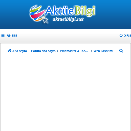
SSS
GIRIŞ
A
Ana sayfa
Forum ana sayfa
Webmaster & Tasarım
Web Tasarımı
r
a