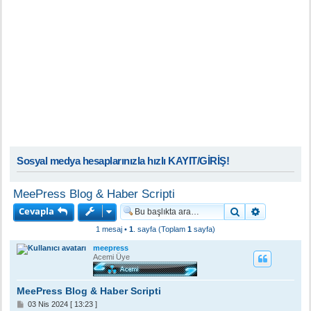
Sosyal medya hesaplarınızla hızlı KAYIT/GİRİŞ!
MeePress Blog & Haber Scripti
Cevapla
Ara
Gelişmiş a
1 mesaj •
1
. sayfa (Toplam
1
sayfa)
meepress
Acemi Üye
MeePress Blog & Haber Scripti
M
03 Nis 2024 [ 13:23 ]