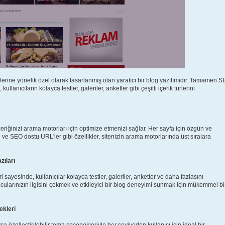
ilerine yönelik özel olarak tasarlanmış olan yaratıcı bir blog yazılımıdır. Tamamen 
llanıcıların kolayca testler, galeriler, anketler gibi çeşitli içerik türlerini
eriğinizi arama motorları için optimize etmenizi sağlar. Her sayfa için özgün ve
ri ve SEO dostu URL'ler gibi özellikler, sitenizin arama motorlarında üst sıralara
zıları
 sayesinde, kullanıcılar kolayca testler, galeriler, anketler ve daha fazlasını
uyucularınızın ilgisini çekmek ve etkileyici bir blog deneyimi sunmak için mükemmel bi
ekleri
 özelleştirilebilir tema seçenekleriyle her seviyeden kullanıcı için ideal bir