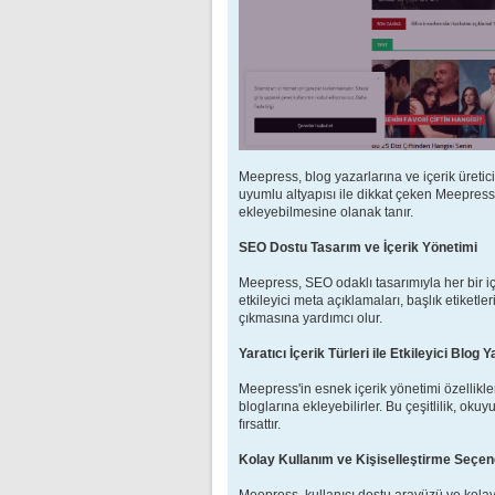
Meepress, blog yazarlarına ve içerik üretic
uyumlu altyapısı ile dikkat çeken Meepress, ku
ekleyebilmesine olanak tanır.
SEO Dostu Tasarım ve İçerik Yönetimi
Meepress, SEO odaklı tasarımıyla her bir iç
etkileyici meta açıklamaları, başlık etiketle
çıkmasına yardımcı olur.
Yaratıcı İçerik Türleri ile Etkileyici Blog Ya
Meepress'in esnek içerik yönetimi özellikleri
bloglarına ekleyebilirler. Bu çeşitlilik, ok
fırsattır.
Kolay Kullanım ve Kişiselleştirme Seçen
Meepress, kullanıcı dostu arayüzü ve kolayca