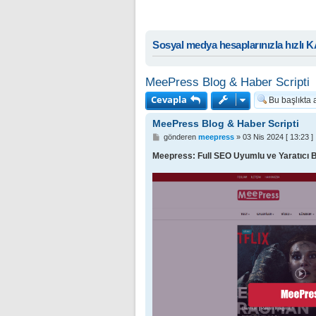
Sosyal medya hesaplarınızla hızlı 
MeePress Blog & Haber Scripti
Cevapla
MeePress Blog & Haber Scripti
M
gönderen
meepress
»
03 Nis 2024 [ 13:23 ]
e
s
Meepress: Full SEO Uyumlu ve Yaratıcı B
a
j