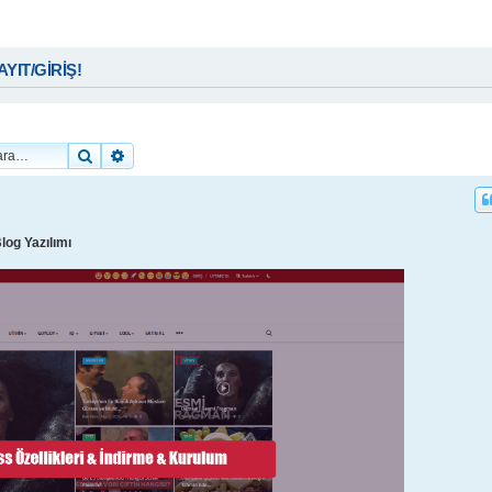
KAYIT/GİRİŞ!
Ara
Gelişmiş arama
log Yazılımı