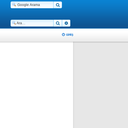
Ara
Gelişmiş arama
GIRIŞ