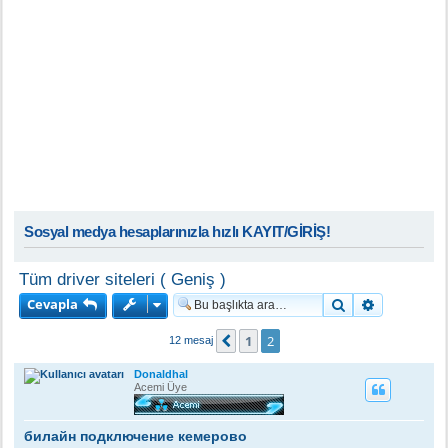
Sosyal medya hesaplarınızla hızlı KAYIT/GİRİŞ!
Tüm driver siteleri ( Geniş )
Cevapla
Ara
Gelişmiş a
1
2
Önceki
12 mesaj
Donaldhal
Acemi Üye
билайн подключение кемерово