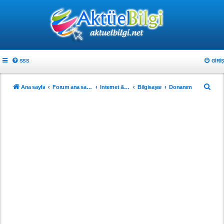
SSS
GIRIŞ
A
Ana sayfa
Forum ana sayfa
Internet & Teknoloji
Bilgisayar
Donanım
r
a