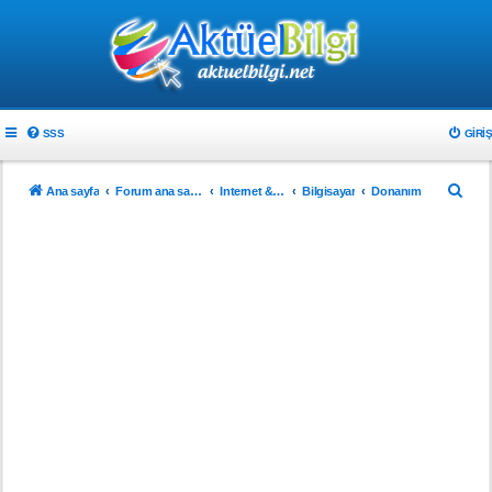
SSS
GIRIŞ
A
Ana sayfa
Forum ana sayfa
Internet & Teknoloji
Bilgisayar
Donanım
r
a