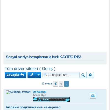
Sosyal medya hesaplarınızla hızlı KAYIT/GİRİŞ!
Tüm driver siteleri ( Geniş )
Cevapla
Ara
Gelişmiş a
1
2
Önceki
12 mesaj
Donaldhal
Acemi Üye
билайн подключение кемерово