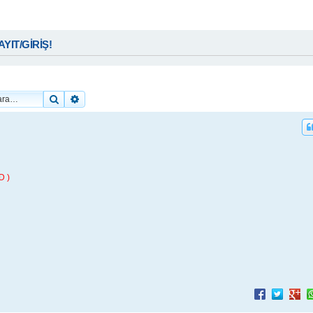
KAYIT/GİRİŞ!
Ara
Gelişmiş arama
D )