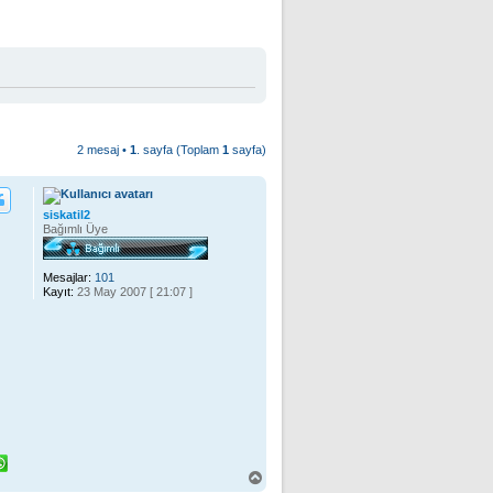
2 mesaj •
1
. sayfa (Toplam
1
sayfa)
siskatil2
Bağımlı Üye
Mesajlar:
101
Kayıt:
23 May 2007 [ 21:07 ]
B
a