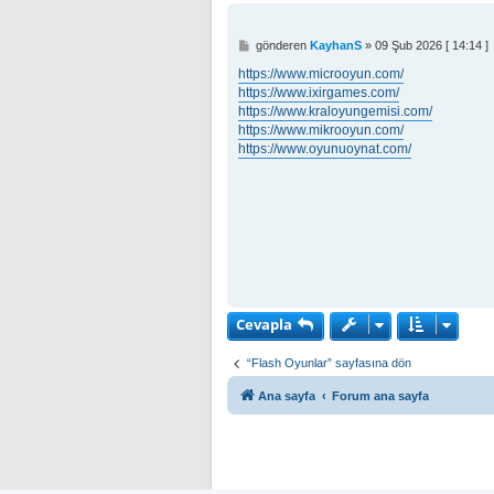
M
gönderen
KayhanS
»
09 Şub 2026 [ 14:14 ]
e
s
https://www.microoyun.com/
a
https://www.ixirgames.com/
j
https://www.kraloyungemisi.com/
https://www.mikrooyun.com/
https://www.oyunuoynat.com/
Cevapla
“Flash Oyunlar” sayfasına dön
Ana sayfa
Forum ana sayfa