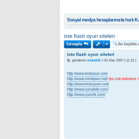
Sosyal medya hesaplarınızla hızlı 
iste flash oyun siteleri
Cevapla
iste flash oyun siteleri
M
gönderen
siskatil2
»
01 Haz 2007 [ 11:31 ]
e
s
a
http://www.kraloyun.com
j
http://www.minikperi.net/
(bu cok bebekce :
http://www.kraloyunn.net/
http://www.oynabitir.com/
http://www.oyunfx.com/