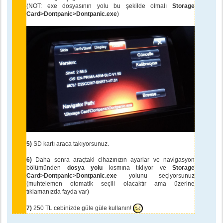
(NOT: exe dosyasının yolu bu şekilde olmalı
Storage
Card>Dontpanic>Dontpanic.exe
)
5)
SD kartı araca takıyorsunuz.
6)
Daha sonra araçtaki cihazınızın ayarlar ve navigasyon
bölümünden
dosya yolu
kısmına tıklıyor ve
Storage
Card>Dontpanic>Dontpanic.exe
yolunu seçiyorsunuz
(muhtelemen otomatik seçili olacaktır ama üzerine
tıklamanızda fayda var)
7)
250 TL cebinizde güle güle kullanın!