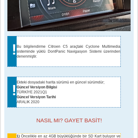
!
Bu bilgilendirme Citroen C5 araçtaki Cyclone Multimedia
sisteminde yüklü DontPanic Navigasyon Sistemi üzerinden
denenmiştir.
Ekteki dosyadaki harita sürümü en güncel sürümdür;
!
Güncel Versiyon Bilgisi
TÜRKİYE 2021Q1
Güncel Versiyon Tarihi
ARALIK 2020
NASIL MI? GAYET BASİT!
1)
Öncelikle en az 4GB büyüklüğünde bir SD Kart buluyor ve