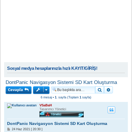
Sosyal medya hesaplarınızla hızlı KAYIT/GİRİŞ!
DontPanic Navigasyon Sistemi SD Kart Oluşturma
Cevapla
Ara
Gelişmiş a
6 mesaj •
1
. sayfa (Toplam
1
sayfa)
VSaBaH
Tasarımcı Yönetici
DontPanic Navigasyon Sistemi SD Kart Oluşturma
M
24 Haz 2021 [ 20:30 ]