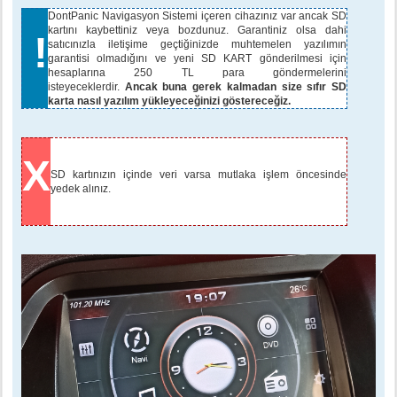
e
s
DontPanic Navigasyon Sistemi içeren cihazınız var ancak SD
a
kartını kaybettiniz veya bozdunuz. Garantiniz olsa dahi
!
j
satıcınızla iletişime geçtiğinizde muhtemelen yazılımın
garantisi olmadığını ve yeni SD KART gönderilmesi için
hesaplarına 250 TL para göndermelerini
isteyeceklerdir.
Ancak buna gerek kalmadan size sıfır SD
karta nasıl yazılım yükleyeceğinizi göstereceğiz.
X
SD kartınızın içinde veri varsa mutlaka işlem öncesinde
yedek alınız.