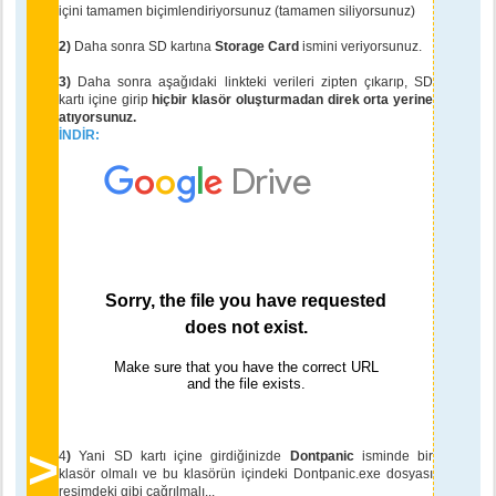
içini tamamen biçimlendiriyorsunuz (tamamen siliyorsunuz)
2)
Daha sonra SD kartına
Storage Card
ismini veriyorsunuz.
3)
Daha sonra aşağıdaki linkteki verileri zipten çıkarıp, SD
kartı içine girip
hiçbir klasör oluşturmadan direk orta yerine
atıyorsunuz.
İNDİR:
>
4
)
Yani SD kartı içine girdiğinizde
Dontpanic
isminde bir
klasör olmalı ve bu klasörün içindeki Dontpanic.exe dosyası
resimdeki gibi çağrılmalı...