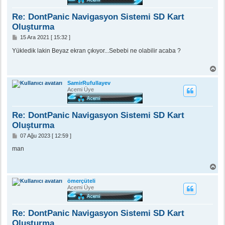
ö
n
Re: DontPanic Navigasyon Sistemi SD Kart
Oluşturma
M
15 Ara 2021 [ 15:32 ]
e
s
Yükledik lakin Beyaz ekran çıkıyor...Sebebi ne olabilir acaba ?
a
j
B
a
ş
SamirRufullayev
a
Acemi Üye
d
ö
n
Re: DontPanic Navigasyon Sistemi SD Kart
Oluşturma
M
07 Ağu 2023 [ 12:59 ]
e
s
man
a
j
B
a
ş
ömerçüteli
a
Acemi Üye
d
ö
n
Re: DontPanic Navigasyon Sistemi SD Kart
Oluşturma