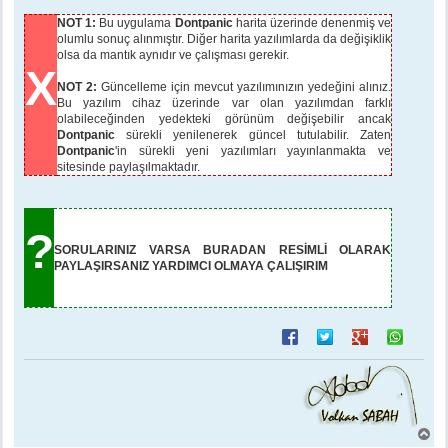
NOT 1:
Bu uygulama
Dontpanic
harita üzerinde denenmiş ve
olumlu sonuç alınmıştır. Diğer harita yazılımlarda da değişiklik
olsa da mantık aynıdır ve çalışması gerekir.
X
NOT 2:
Güncelleme için mevcut yazılımınızın yedeğini alınız.
Bu yazılım cihaz üzerinde var olan yazılımdan farklı
olabileceğinden yedekteki görünüm değişebilir ancak
Dontpanic
sürekli yenilenerek güncel tutulabilir. Zaten
Dontpanic
'in sürekli yeni yazılımları yayınlanmakta ve
sitesinde paylaşılmaktadır.
?
SORULARINIZ VARSA BURADAN RESİMLİ OLARAK
PAYLAŞIRSANIZ YARDIMCI OLMAYA ÇALIŞIRIM
B
a