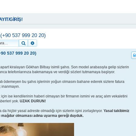
KAYIT/GİRİŞ!
(+90 537 999 20 20)
Ara
Gelişmiş arama
90 537 999 20 20)
part kiralayan Gökhan Bilbay isimli şahıs. Son model arabasıyla gelip sizlerin
unca telefonlarınıza bakmamaya ve verdiği sözleri tutmamaya başlıyor.
datı ödemeyen bu şahıs işlerinin yoğun olmasını bahane ederek sizlere fatura
iç inanmayın.
için ise kendilerinin haberi olmayan bir firmanın ismini ve araç alım vekaletini
aberleri yok.
UZAK DURUN!
da hiçbir yasal adreste olmadığı için sizlerin işini zorlaştırıyor.
Yasal takibimiz
rı mağdur olmaması adına uyarma gereği duyduk.