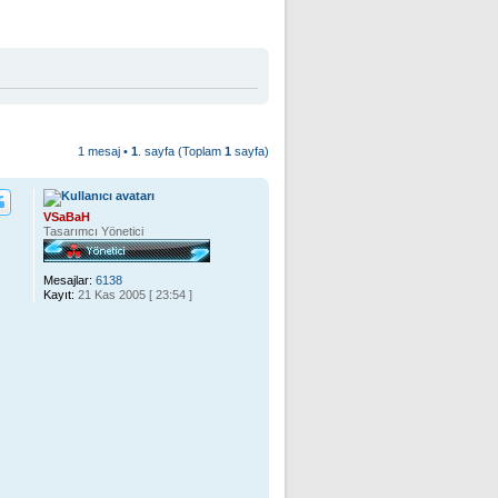
1 mesaj •
1
. sayfa (Toplam
1
sayfa)
VSaBaH
Tasarımcı Yönetici
Mesajlar:
6138
Kayıt:
21 Kas 2005 [ 23:54 ]