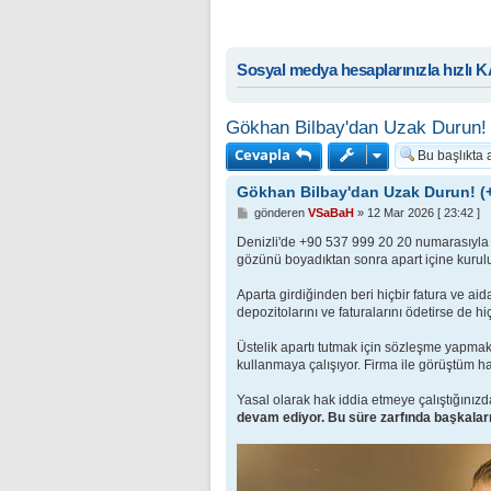
Sosyal medya hesaplarınızla hızlı 
Gökhan Bilbay'dan Uzak Durun! 
Cevapla
Gökhan Bilbay'dan Uzak Durun! (+
M
gönderen
VSaBaH
»
12 Mar 2026 [ 23:42 ]
e
s
Denizli'de +90 537 999 20 20 numarasıyla a
a
gözünü boyadıktan sonra apart içine kurul
j
Aparta girdiğinden beri hiçbir fatura ve ai
depozitolarını ve faturalarını ödetirse de h
Üstelik apartı tutmak için sözleşme yapmak 
kullanmaya çalışıyor. Firma ile görüştüm h
Yasal olarak hak iddia etmeye çalıştığınızda 
devam ediyor. Bu süre zarfında başkala